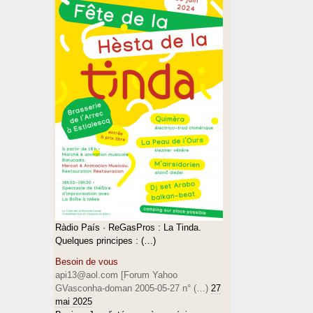
Ràdio País · ReGasPros : La Tinda.
Quelques principes : (…)
Besoin de vous
api13@aol.com [Forum Yahoo
GVasconha-doman 2005-05-27 n° (…)
27
mai 2025