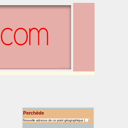
Perchède
Nouvelle adresse de ce point géographique (…)