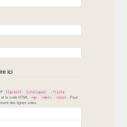
e ici
PIP
{{gras}}
{italique}
-*liste
et le code HTML
. Pour
<q>
<del>
<ins>
ement des lignes vides.