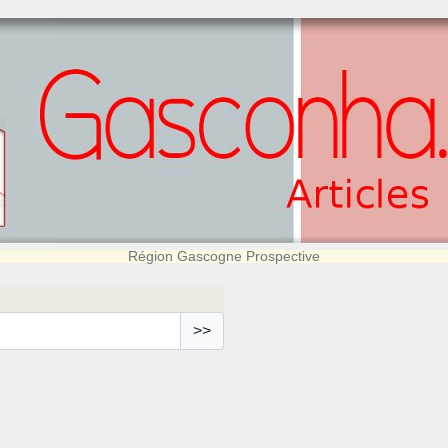
Région Gascogne Prospective
>>