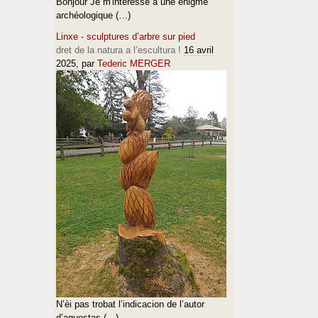
Bonjour Je m'intéresse à une énigme
archéologique (…)
Linxe - sculptures d’arbre sur pied
dret de la natura a l’escultura !
16 avril
2025
, par
Tederic MERGER
N’èi pas trobat l’indicacion de l’autor
d’aquestas (…)