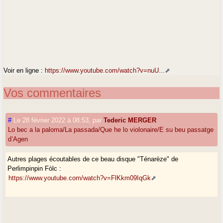
Voir en ligne :
https://www.youtube.com/watch?v=nuU...
Vos commentaires
#
Le 28 février 2022 à 08:53
,
par
Tederic MERGER
Lo bec a la paloma/La passada/Que he lo violonaire/E su beu passatge
d’Agen
Autres plages écoutables de ce beau disque "Ténarèze" de
Perlimpinpin Fòlc :
https://www.youtube.com/watch?v=FlKkm09IqGk