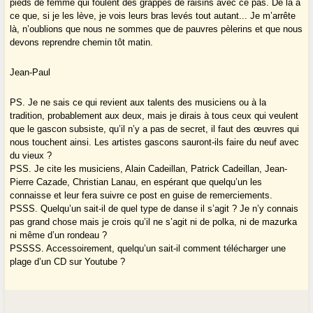
pieds de femme qui foulent des grappes de raisins avec ce pas. De là à
ce que, si je les lève, je vois leurs bras levés tout autant... Je m’arrête
là, n’oublions que nous ne sommes que de pauvres pèlerins et que nous
devons reprendre chemin tôt matin.
Jean-Paul
PS. Je ne sais ce qui revient aux talents des musiciens ou à la
tradition, probablement aux deux, mais je dirais à tous ceux qui veulent
que le gascon subsiste, qu’il n’y a pas de secret, il faut des œuvres qui
nous touchent ainsi. Les artistes gascons sauront-ils faire du neuf avec
du vieux ?
PSS. Je cite les musiciens, Alain Cadeillan, Patrick Cadeillan, Jean-
Pierre Cazade, Christian Lanau, en espérant que quelqu’un les
connaisse et leur fera suivre ce post en guise de remerciements.
PSSS. Quelqu’un sait-il de quel type de danse il s’agit ? Je n’y connais
pas grand chose mais je crois qu’il ne s’agit ni de polka, ni de mazurka
ni même d’un rondeau ?
PSSSS. Accessoirement, quelqu’un sait-il comment télécharger une
plage d’un CD sur Youtube ?