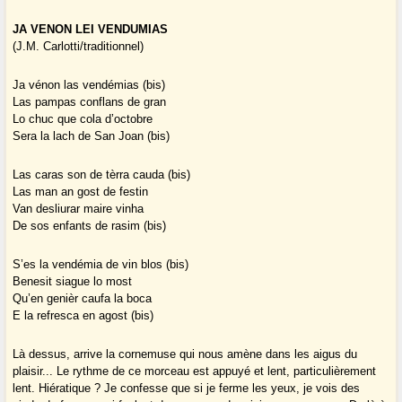
JA VENON LEI VENDUMIAS
(J.M. Carlotti/traditionnel)
Ja vénon las vendémias (bis)
Las pampas conflans de gran
Lo chuc que cola d’octobre
Sera la lach de San Joan (bis)
Las caras son de tèrra cauda (bis)
Las man an gost de festin
Van desliurar maire vinha
De sos enfants de rasim (bis)
S’es la vendémia de vin blos (bis)
Benesit siague lo most
Qu’en genièr caufa la boca
E la refresca en agost (bis)
Là dessus, arrive la cornemuse qui nous amène dans les aigus du
plaisir... Le rythme de ce morceau est appuyé et lent, particulièrement
lent. Hiératique ? Je confesse que si je ferme les yeux, je vois des