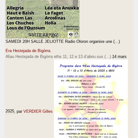
SAMEDI 20H SALLE JELIOTTE Radio Oloron organise une (…)
Era Hestejada de Bigòrra.
46au Hestejada de Bigòrra eths 11, 12 e 13 d’abriu sus (…)
14 mars
2025
, par
VERDIER Gilles