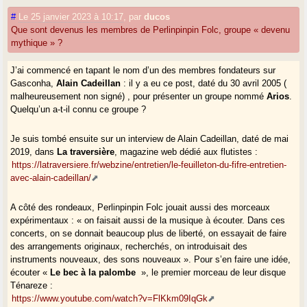
#
Le 25 janvier 2023 à 10:17
,
par
ducos
Que sont devenus les membres de Perlinpinpin Folc, groupe « devenu
mythique » ?
J’ai commencé en tapant le nom d’un des membres fondateurs sur
Gasconha,
Alain Cadeillan
: il y a eu ce post, daté du 30 avril 2005 (
malheureusement non signé) , pour présenter un groupe nommé
Arios
.
Quelqu’un a-t-il connu ce groupe ?
Je suis tombé ensuite sur un interview de Alain Cadeillan, daté de mai
2019, dans
La traversière
, magazine web dédié aux flutistes :
https://latraversiere.fr/webzine/entretien/le-feuilleton-du-fifre-entretien-
avec-alain-cadeillan/
A côté des rondeaux, Perlinpinpin Folc jouait aussi des morceaux
expérimentaux : « on faisait aussi de la musique à écouter. Dans ces
concerts, on se donnait beaucoup plus de liberté, on essayait de faire
des arrangements originaux, recherchés, on introduisait des
instruments nouveaux, des sons nouveaux ». Pour s’en faire une idée,
écouter «
Le bec à la palombe
», le premier morceau de leur disque
Ténareze :
https://www.youtube.com/watch?v=FlKkm09IqGk