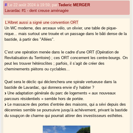
#
Le 22 août 2024 à 19:59
,
par
Tederic MERGER
Lavardac #1 - dent creuse aménagée
L’Albret aussi a signé une convention ORT
Un WC moderne, des arceaux vélo, un olivier, une table de pique-
nique... mais surtout une trouée et un passage dans le bâti dense de la
bastide, à partir des "Allées".
C’est une opération menée dans le cadre d’une ORT (Opération de
Revitalisation du Territoire) ; ces ORT concernent les centre-bourgs. On
peut les trouver hétéroclites ; parfois, il s’agit de créer des
cheminements piétons ou cyclables...
Quel sera le déclic qui déclenchera une spirale vertueuse dans la
bastide de Lavardac, qui donnera envie d’y habiter ?
Une adaptation générale du parc de logements « aux nouveaux
parcours résidentiels » semble hors de portée.
Le massacre des portes d’entrée des maisons, qui a sévi depuis des
décennies semble se poursuivre jusqu’à achèvement, privant la bastide
du soupçon de charme qui pourrait attirer des investisseurs esthètes.