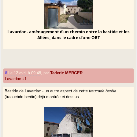
Lavardac - aménagement d’un chemin entre la bastide et les
Allées, dans le cadre d’une ORT
#
Le 12 avril à 09:48
,
par
Tederic MERGER
Lavardac #1
Bastide de Lavardac - un autre aspect de cette
traucada beròia
(traoucàdo beròio) déjà montrée ci-dessus.