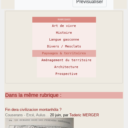
RUBRIQUES
Art de vivre
Histoire
Langue gasconne
Divers / Mesclats
Paysages & territoires
Aménagement du territoire
Architecture
Prospective
Dans la même rubrique :
Fin dera civilizacion montanhòla ?
Couserans - Ercé, Aulus...
20 juin
, par
Tederic MERGER