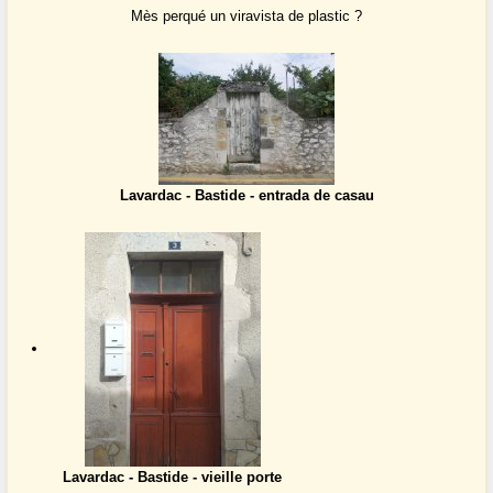
Mès perqué un viravista de plastic ?
Lavardac - Bastide - entrada de casau
Lavardac - Bastide - vieille porte