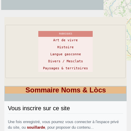
RUBRIQUES
Art de vivre
Histoire
Langue gasconne
Divers / Mesclats
Paysages & territoires
Sommaire Noms & Lòcs
+
−
©
OpenStreetMap
contributors
Vous inscrire sur ce site
Une fois enregistré, vous pourrez vous connecter à l'espace privé
du site, ou
souillarde
, pour proposer du contenu...