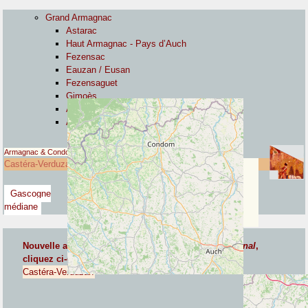
Grand Armagnac
Astarac
Haut Armagnac - Pays d’Auch
Fezensac
Eauzan / Eusan
Fezensaguet
Gimoès
Armagnac & Condomois
Armagnac & Adour
Armagnac & Condomois
Gascogne médiane
Castéra-Verduzan
Gascogne
médiane
Nouvelle adresse de ce
point géographique communal
,
cliquez ci-contre :
Castéra-Verduzan