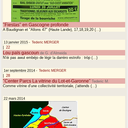
"Fiestas" en Gascogne profonde
A Baudignan et "Allons 47" (Haute Lande), 17,18,19,20 (…)
13 janvier 2015
-
Tederic MERGER
|
22
Lou païs gascoun
de G. d’Almeida
N’èi pas awut embéjo de légir la darrèro estrofo : tròp (…)
1er septembre 2014
-
Tederic MERGER
|
28
"Center Parcs La vitrine du Lot-et-Garonne"
Tederic M.
Comme vitrine d’une collectivité territoriale, j’attends (…)
22 mars 2014