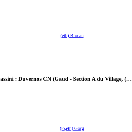
(eth) Brocau
sini : Duvernos CN (Gaud - Section A du Village, (…
(lo,eth) Gorg