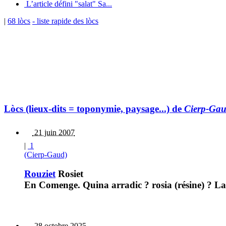
L’article défini "salat" Sa...
|
68 lòcs
- liste rapide des lòcs
Lòcs (lieux-dits = toponymie, paysage...) de
Cierp-Ga
21 juin 2007
|
1
(Cierp-Gaud)
Rouziet
Rosiet
En Comenge. Quina arradic ? rosia (résine) ? La
28 octobre 2025