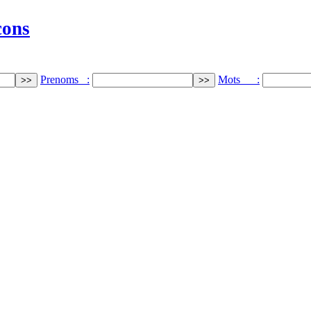
cons
Prenoms :
Mots :