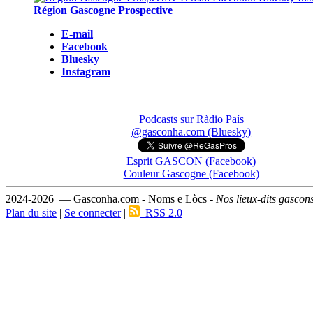
Région Gascogne Prospective
E-mail
Facebook
Bluesky
Instagram
Podcasts sur Ràdio País
@gasconha.com (Bluesky)
Esprit GASCON (Facebook)
Couleur Gascogne (Facebook)
2024-2026 — Gasconha.com - Noms e Lòcs -
Nos lieux-dits gascon
Plan du site
|
Se connecter
|
RSS 2.0