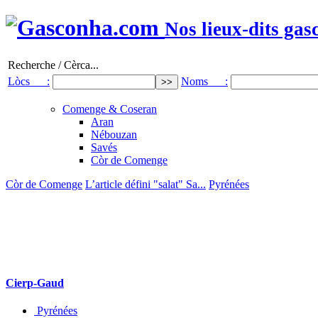
Nos lieux-dits gas
Recherche / Cèrca...
Lòcs :
Noms :
Comenge & Coseran
Aran
Nébouzan
Savés
Còr de Comenge
Còr de Comenge
L’article défini "salat" Sa...
Pyrénées
Cierp-Gaud
Pyrénées