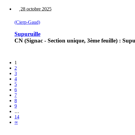
28 octobre 2025
(Cierp-Gaud)
Supuruille
CN (Signac - Section unique, 3ème feuille) : Supur
1
2
3
4
5
6
7
8
9
…
14
∞