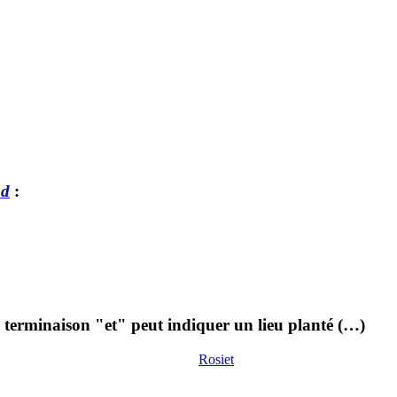
ud
:
 terminaison "et" peut indiquer un lieu planté (…)
Rosiet