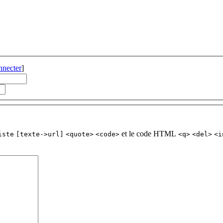
nnecter
]
et le code HTML
iste
[texte->url]
<quote>
<code>
<q>
<del>
<i