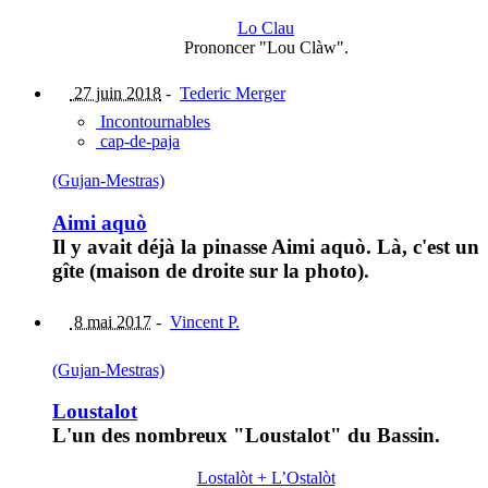
Lo Clau
Prononcer "Lou Clàw".
27 juin 2018
-
Tederic Merger
Incontournables
cap-de-paja
(Gujan-Mestras)
Aimi aquò
Il y avait déjà la pinasse Aimi aquò. Là, c'est un
gîte (maison de droite sur la photo).
8 mai 2017
-
Vincent P.
(Gujan-Mestras)
Loustalot
L'un des nombreux "Loustalot" du Bassin.
Lostalòt + L’Ostalòt