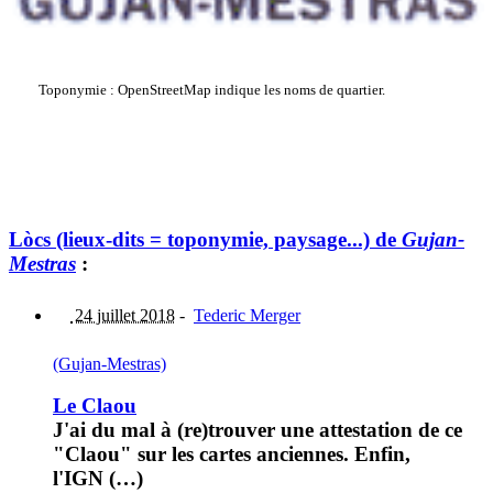
Toponymie : OpenStreetMap indique les noms de quartier.
Lòcs (lieux-dits = toponymie, paysage...) de
Gujan-
Mestras
:
24 juillet 2018
-
Tederic Merger
(Gujan-Mestras)
Le Claou
J'ai du mal à (re)trouver une attestation de ce
"Claou" sur les cartes anciennes. Enfin,
l'IGN (…)