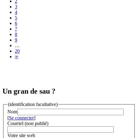
2
3
4
5
6
7
8
9
…
20
∞
Un gran de sau ?
(identification facultative)
Nom
[
Se connecter
]
Courriel (non publié)
Votre site web