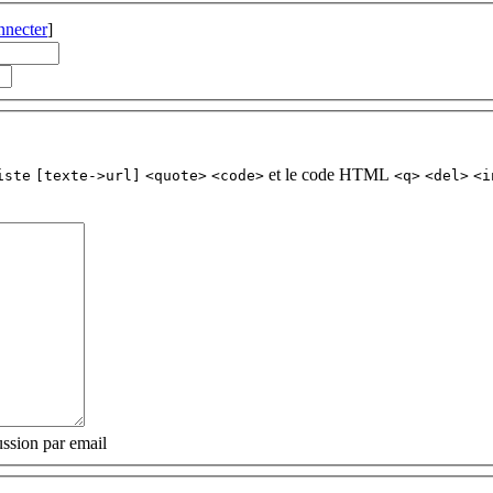
nnecter
]
et le code HTML
iste
[texte->url]
<quote>
<code>
<q>
<del>
<i
ssion par email