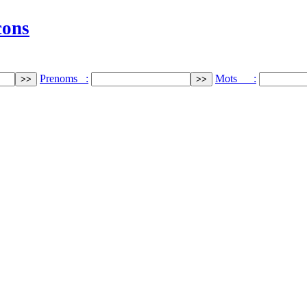
cons
Prenoms :
Mots :