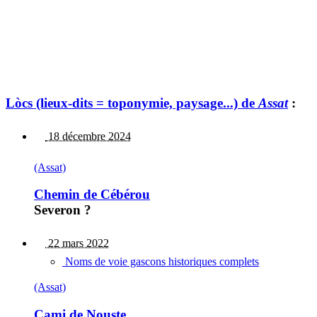
Lòcs (lieux-dits = toponymie, paysage...) de
Assat
:
18 décembre 2024
(Assat)
Chemin de Cébérou
Severon ?
22 mars 2022
Noms de voie gascons historiques complets
(Assat)
Cami de Nouste