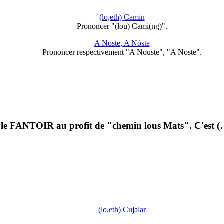
(lo,eth) Camin
Prononcer "(lou) Cami(ng)".
A Noste, A Nòste
Prononcer respectivement "A Nouste", "A Noste".
 le FANTOIR au profit de "chemin lous Mats". C'est (
(lo,eth) Cujalar