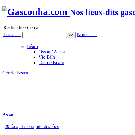
Nos lieux-dits gas
Recherche / Cèrca...
Lòcs :
Noms :
Béarn
Ossau / Aussau
Vic-Bilh
Còr de Bearn
Còr de Bearn
Assat
|
29 lòcs
- liste rapide des lòcs