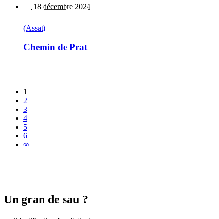
18 décembre 2024
(Assat)
Chemin de Prat
1
2
3
4
5
6
∞
Un gran de sau ?