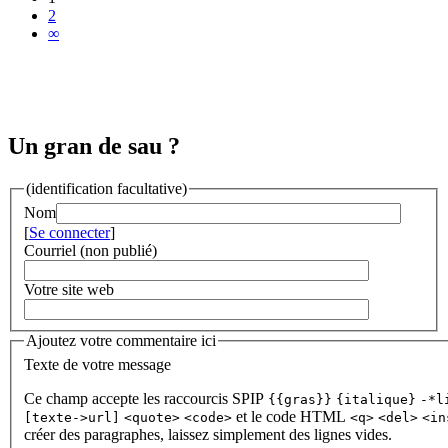
2
∞
Un gran de sau ?
(identification facultative)
Nom
[
Se connecter
]
Courriel (non publié)
Votre site web
Ajoutez votre commentaire ici
Texte de votre message
Ce champ accepte les raccourcis SPIP
{{gras}}
{italique}
-*l
et le code HTML
[texte->url]
<quote>
<code>
<q>
<del>
<in
créer des paragraphes, laissez simplement des lignes vides.