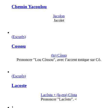
Chemin Yacoulou
Jacolon
Jacolet
(Escurès)
Cossou
(lo) Còsso
Prononcer "Lou Còssou", avec l’accent tonique sur Cò.
(Escurès)
Lacoste
Lacòsta + (la,era) Còsta
Prononcer "Lacòsto". <
1