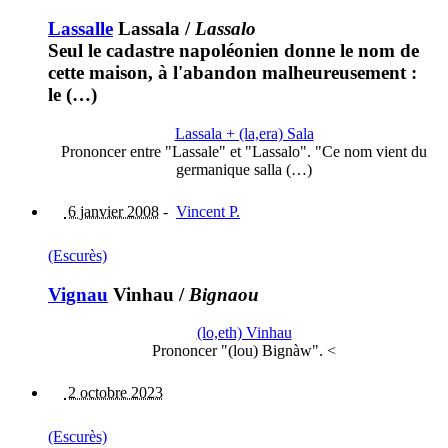
Lassalle
Lassala
/
Lassalo
Seul le cadastre napoléonien donne le nom de
cette maison, à l'abandon malheureusement :
le (…)
Lassala + (la,era) Sala
Prononcer entre "Lassale" et "Lassalo". "Ce nom vient du
germanique salla (…)
6 janvier 2008
-
Vincent P.
(Escurès)
Vignau
Vinhau
/
Bignaou
(lo,eth) Vinhau
Prononcer "(lou) Bignàw". <
2 octobre 2023
(Escurès)