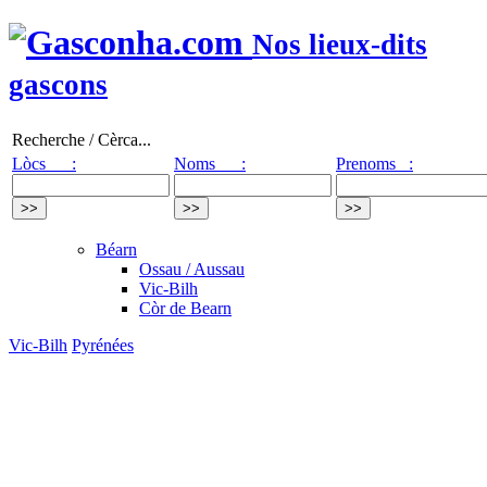
Nos lieux-dits
gascons
Recherche / Cèrca...
Lòcs :
Noms :
Prenoms :
Béarn
Ossau / Aussau
Vic-Bilh
Còr de Bearn
Vic-Bilh
Pyrénées