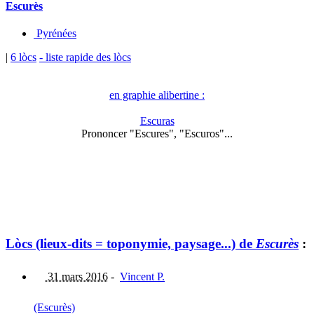
Escurès
Pyrénées
|
6 lòcs
- liste rapide des lòcs
en graphie alibertine :
Escuras
Prononcer "Escures", "Escuros"...
Lòcs (lieux-dits = toponymie, paysage...) de
Escurès
:
31 mars 2016
-
Vincent P.
(Escurès)