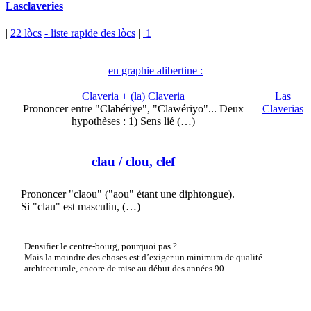
Lasclaveries
|
22 lòcs
- liste rapide des lòcs
|
1
en graphie alibertine :
Claveria + (la) Claveria
Las
Prononcer entre "Clabériye", "Clawériyo"... Deux
Claverias
hypothèses : 1) Sens lié (…)
clau
/ clou, clef
Prononcer "claou" ("aou" étant une diphtongue).
Si "clau" est masculin, (…)
Densifier le centre-bourg, pourquoi pas ?
Mais la moindre des choses est d’exiger un minimum de qualité
architecturale, encore de mise au début des années 90.