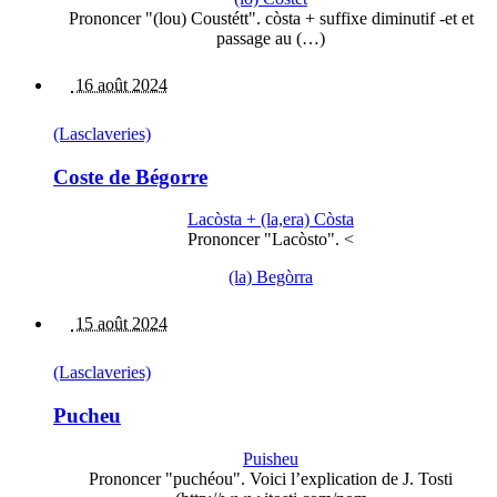
Prononcer "(lou) Coustétt". còsta + suffixe diminutif -et et
passage au (…)
16 août 2024
(Lasclaveries)
Coste de Bégorre
Lacòsta + (la,era) Còsta
Prononcer "Lacòsto". <
(la) Begòrra
15 août 2024
(Lasclaveries)
Pucheu
Puisheu
Prononcer "puchéou". Voici l’explication de J. Tosti