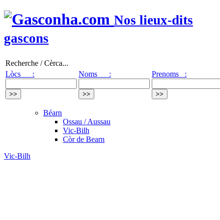
Nos lieux-dits
gascons
Recherche / Cèrca...
Lòcs :
Noms :
Prenoms :
Béarn
Ossau / Aussau
Vic-Bilh
Còr de Bearn
Vic-Bilh