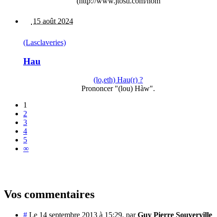
(http://www.jtosti.com/nom
15 août 2024
(Lasclaveries)
Hau
(lo,eth) Hau(r) ?
Prononcer "(lou) Hàw".
1
2
3
4
5
∞
Vos commentaires
#
Le 14 septembre 2013 à 15:29
,
par
Guy Pierre Souverville