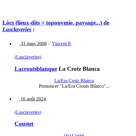
Lòcs (lieux-dits = toponymie, paysage...) de
Lasclaveries
:
31 mars 2008
-
Vincent P.
(Lasclaveries)
Lacroutsblanque
La Crotz Blanca
La/Era Crotz Blanca
Prononcer "La/Era Crouts Blànco"...
16 août 2024
(Lasclaveries)
Coustet
(lo) Costet