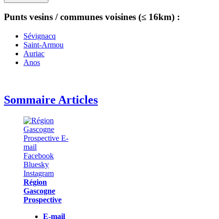
Punts vesins / communes voisines (≤ 16km) :
Sévignacq
Saint-Armou
Auriac
Anos
Sommaire Articles
Région
Gascogne
Prospective
E-mail