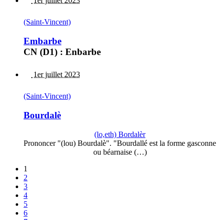
1er juillet 2023
(Saint-Vincent)
Embarbe
CN (D1) : Enbarbe
1er juillet 2023
(Saint-Vincent)
Bourdalè
(lo,eth) Bordalèr
Prononcer "(lou) Bourdalè". "Bourdallé est la forme gasconne
ou béarnaise (…)
1
2
3
4
5
6