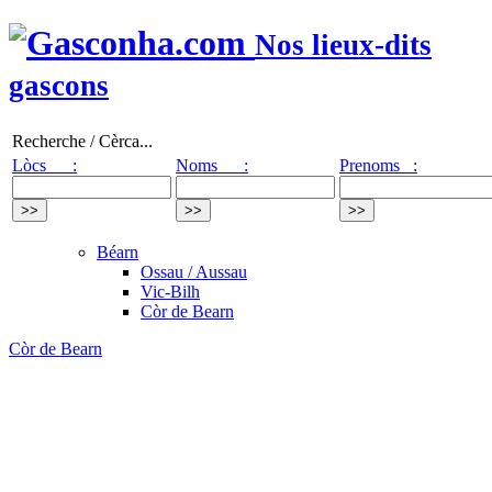
Nos lieux-dits
gascons
Recherche / Cèrca...
Lòcs :
Noms :
Prenoms :
Béarn
Ossau / Aussau
Vic-Bilh
Còr de Bearn
Còr de Bearn