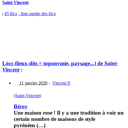
Saint-Vincent
|
45 lòcs
- liste rapide des lòcs
Lòcs (lieux-dits = toponymie, paysage...) de
Saint-
Vincent
:
11 janvier 2020
-
Vincent P.
(Saint-Vincent)
Béroy
Une maison rose ! Il y a une tradition à voir un
certain nombre de maisons de style
pyrénéen (…)