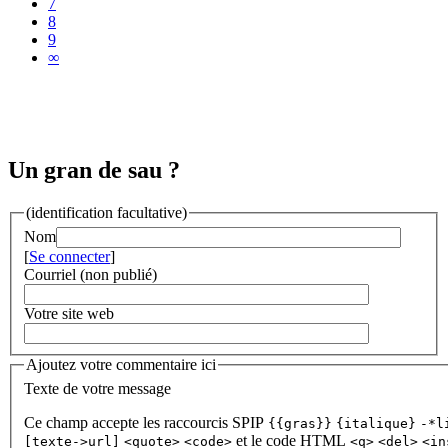
7
8
9
∞
Un gran de sau ?
(identification facultative)
Nom
[
Se connecter
]
Courriel (non publié)
Votre site web
Ajoutez votre commentaire ici
Texte de votre message
Ce champ accepte les raccourcis SPIP
{{gras}}
{italique}
-*l
et le code HTML
[texte->url]
<quote>
<code>
<q>
<del>
<in