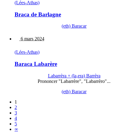
(Lées-Athas)
Braca de Barlagne
(eth) Baracar
6 mars 2024
(Lées-Athas)
Baraca Labarère
Labarrèra + (la,era) Barrèra
Prononcer "Labarrère", "Labarrèro"...
(eth) Baracar
1
2
3
4
5
∞