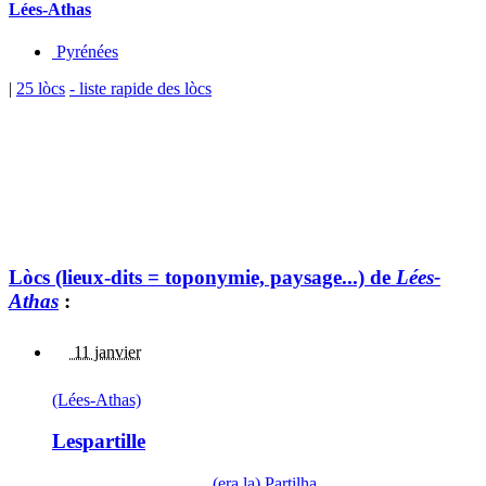
Lées-Athas
Pyrénées
|
25 lòcs
- liste rapide des lòcs
Lòcs (lieux-dits = toponymie, paysage...) de
Lées-
Athas
:
11 janvier
(Lées-Athas)
Lespartille
(era,la) Partilha