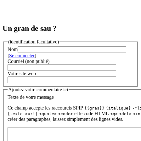
Un gran de sau ?
(identification facultative)
Nom
[
Se connecter
]
Courriel (non publié)
Votre site web
Ajoutez votre commentaire ici
Texte de votre message
Ce champ accepte les raccourcis SPIP
{{gras}}
{italique}
-*l
et le code HTML
[texte->url]
<quote>
<code>
<q>
<del>
<in
créer des paragraphes, laissez simplement des lignes vides.