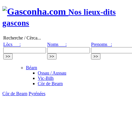
Nos lieux-dits
gascons
Recherche / Cèrca...
Lòcs :
Noms :
Prenoms :
Béarn
Ossau / Aussau
Vic-Bilh
Còr de Bearn
Còr de Bearn
Pyrénées