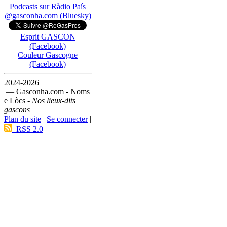
Podcasts sur Ràdio País
@gasconha.com (Bluesky)
Esprit GASCON
(Facebook)
Couleur Gascogne
(Facebook)
2024-2026
— Gasconha.com - Noms
e Lòcs -
Nos lieux-dits
gascons
Plan du site
|
Se connecter
|
RSS 2.0