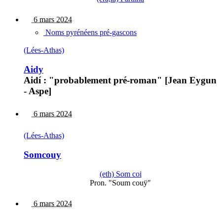
6 mars 2024
Noms pyrénéens pré-gascons
(Lées-Athas)
Aidy
Aidí : "probablement pré-roman" [Jean Eygun
- Aspe]
6 mars 2024
(Lées-Athas)
Somcouy
(eth) Som coi
Pron. "Soum couÿ"
6 mars 2024