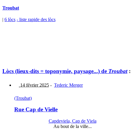
Troubat
|
6 lòcs
- liste rapide des lòcs
Lòcs (lieux-dits = toponymie, paysage...) de
Troubat
:
14 février 2025
-
Tederic Merger
(Troubat)
Rue Cap de Vielle
Capdeviela, Cap de Viela
Au bout de la ville...