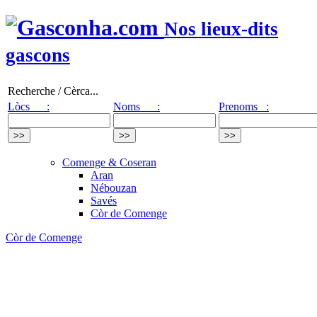
Nos lieux-dits
gascons
Recherche / Cèrca...
Lòcs :
Noms :
Prenoms :
Comenge & Coseran
Aran
Nébouzan
Savés
Còr de Comenge
Còr de Comenge