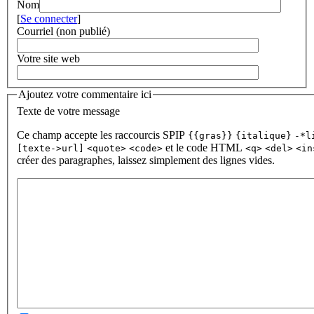
Nom
[
Se connecter
]
Courriel (non publié)
Votre site web
Ajoutez votre commentaire ici
Texte de votre message
Ce champ accepte les raccourcis SPIP
{{gras}}
{italique}
-*l
et le code HTML
[texte->url]
<quote>
<code>
<q>
<del>
<in
créer des paragraphes, laissez simplement des lignes vides.