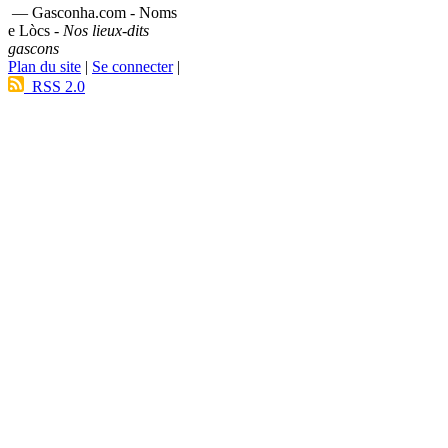
— Gasconha.com - Noms
e Lòcs -
Nos lieux-dits
gascons
Plan du site
|
Se connecter
|
RSS 2.0