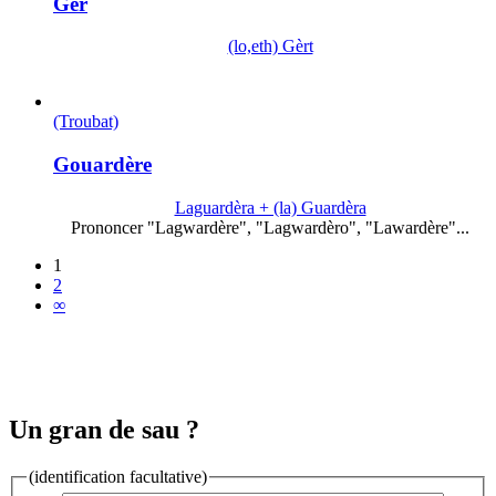
Ger
(lo,eth) Gèrt
(Troubat)
Gouardère
Laguardèra + (la) Guardèra
Prononcer "Lagwardère", "Lagwardèro", "Lawardère"...
1
2
∞
Un gran de sau ?
(identification facultative)