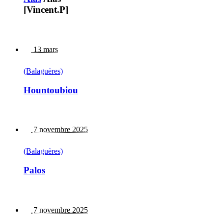
[Vincent.P]
13 mars
(Balaguères)
Hountoubiou
7 novembre 2025
(Balaguères)
Palos
7 novembre 2025