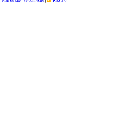
Plan du site
|
Se connecter
|
RSS 2.0