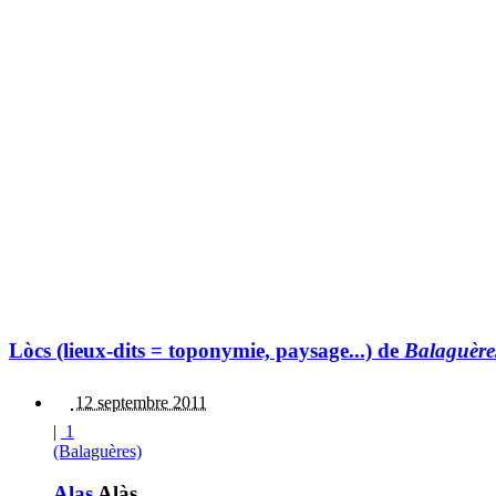
Lòcs (lieux-dits = toponymie, paysage...) de
Balaguère
12 septembre 2011
|
1
(Balaguères)
Alas
Alàs