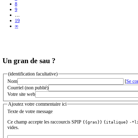
8
9
…
19
∞
Un gran de sau ?
(identification facultative)
Nom
[
Se co
Courriel (non publié)
Votre site web
Ajoutez votre commentaire ici
Texte de votre message
Ce champ accepte les raccourcis SPIP
{{gras}}
{italique}
-*l
vides.