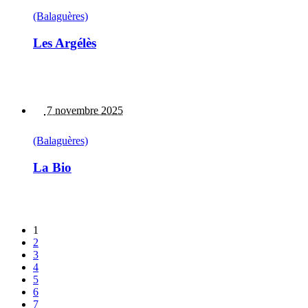
(Balaguères)
Les Argélès
7 novembre 2025
(Balaguères)
La Bio
1
2
3
4
5
6
7