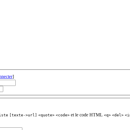
nnecter
]
et le code HTML
iste
[texte->url]
<quote>
<code>
<q>
<del>
<i