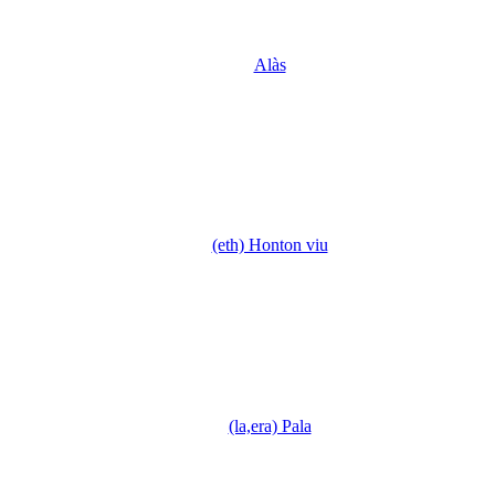
Alàs
(eth) Honton viu
(la,era) Pala