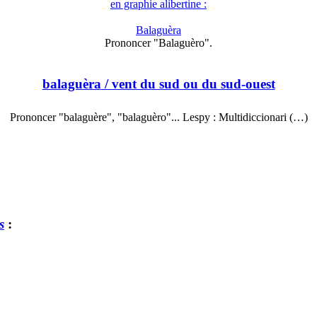
en graphie alibertine :
Balaguèra
Prononcer "Balaguèro".
balaguèra
/ vent du sud ou du sud-ouest
Prononcer "balaguère", "balaguèro"... Lespy : Multidiccionari (…)
s
: