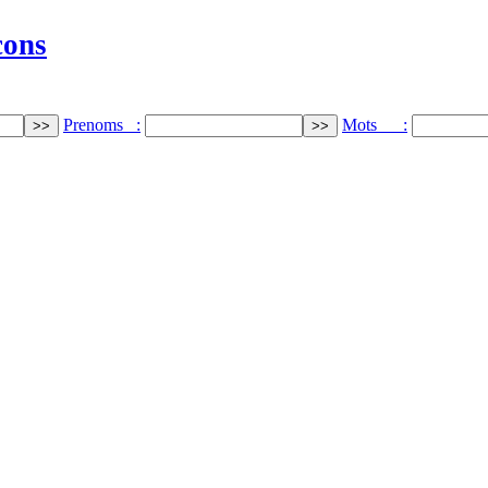
cons
Prenoms :
Mots :