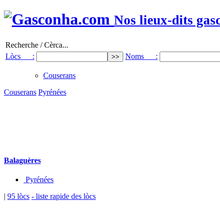
Nos lieux-dits gas
Recherche / Cèrca...
Lòcs :
Noms :
Couserans
Couserans
Pyrénées
Balaguères
Pyrénées
|
95 lòcs
- liste rapide des lòcs