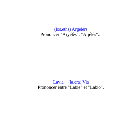
(los,eths) Argelèrs
Prononcer "Aryélès", "Arjélès"...
Lavia + (la,era) Via
Prononcer entre "Labïe" et "Labïo".