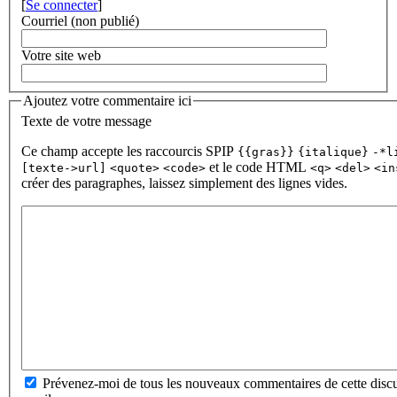
[
Se connecter
]
Courriel (non publié)
Votre site web
Ajoutez votre commentaire ici
Texte de votre message
Ce champ accepte les raccourcis SPIP
{{gras}}
{italique}
-*l
et le code HTML
[texte->url]
<quote>
<code>
<q>
<del>
<in
créer des paragraphes, laissez simplement des lignes vides.
Prévenez-moi de tous les nouveaux commentaires de cette discu