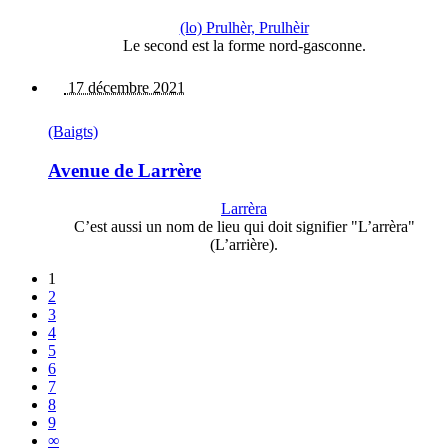
(lo) Prulhèr, Prulhèir
Le second est la forme nord-gasconne.
17 décembre 2021
(Baigts)
Avenue de Larrère
Larrèra
C’est aussi un nom de lieu qui doit signifier "L’arrèra"
(L’arrière).
1
2
3
4
5
6
7
8
9
∞