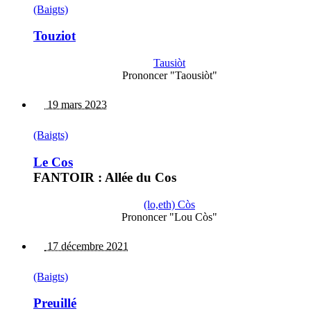
(Baigts)
Touziot
Tausiòt
Prononcer "Taousiòt"
19 mars 2023
(Baigts)
Le Cos
FANTOIR : Allée du Cos
(lo,eth) Còs
Prononcer "Lou Còs"
17 décembre 2021
(Baigts)
Preuillé