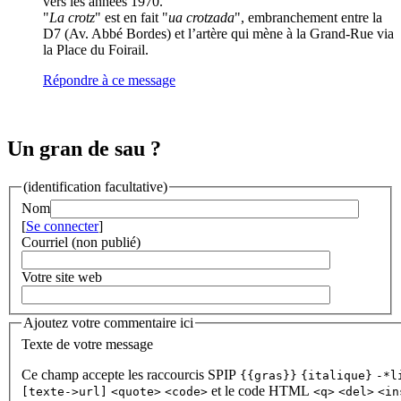
vers les années 1970.
"
La crotz
" est en fait "
ua crotzada
", embranchement entre la
D7 (Av. Abbé Bordes) et l’artère qui mène à la Grand-Rue via
la Place du Foirail.
Répondre à ce message
Un gran de sau ?
(identification facultative)
Nom
[
Se connecter
]
Courriel (non publié)
Votre site web
Ajoutez votre commentaire ici
Texte de votre message
Ce champ accepte les raccourcis SPIP
{{gras}}
{italique}
-*l
et le code HTML
[texte->url]
<quote>
<code>
<q>
<del>
<in