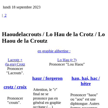
lundi 18 septembre 2023
|
2
Haoudelacrouts
/ Lo Hau de la Crotz
/ Lo
Haou de la Croutz
en graphie alibertine :
Lacrotz +
Lo Hau (r ?)
(la,era) Crotz
Prononcer "Lou Haou"
Prononcer
"Lacrouts".
haur
/ forgeron
hau, hai, hac
/
hêtre
crotz
/ croix
Attention, le "r"
final ne se
Prononcer "haou"
Prononcer
prononce pas en
ou "aou" est une
"crouts".
général en graphie
diphtongue. Autres
occitane (…)
formes gasconnes