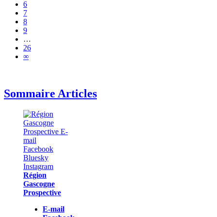
6
7
8
9
…
26
∞
Sommaire Articles
Région
Gascogne
Prospective
E-mail