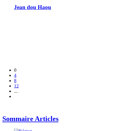
Jean dou Haou
0
4
8
12
...
Sommaire Articles