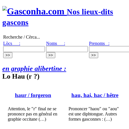
Nos lieux-dits
gascons
Recherche / Cèrca...
Lòcs :
Noms :
Prenoms :
en graphie alibertine :
Lo Hau (r ?)
haur
/ forgeron
hau, hai, hac
/ hêtre
Attention, le "r" final ne se
Prononcer "haou" ou "aou"
prononce pas en général en
est une diphtongue. Autres
graphie occitane (…)
formes gasconnes : (…)