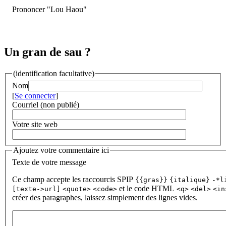
Prononcer "Lou Haou"
Un gran de sau ?
(identification facultative)
Nom
[
Se connecter
]
Courriel (non publié)
Votre site web
Ajoutez votre commentaire ici
Texte de votre message
Ce champ accepte les raccourcis SPIP
{{gras}}
{italique}
-*l
et le code HTML
[texte->url]
<quote>
<code>
<q>
<del>
<in
créer des paragraphes, laissez simplement des lignes vides.