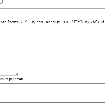
et le code HTML
iste
[texte->url]
<quote>
<code>
<q>
<del>
<i
ssion par email