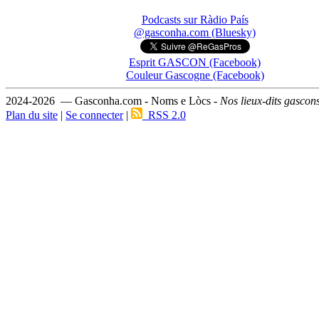
Podcasts sur Ràdio País
@gasconha.com (Bluesky)
Esprit GASCON (Facebook)
Couleur Gascogne (Facebook)
2024-2026 — Gasconha.com - Noms e Lòcs -
Nos lieux-dits gascon
Plan du site
|
Se connecter
|
RSS 2.0