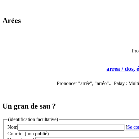
Arées
Pro
arrea
/ dos, 
Prononcer "arrée", "arréo"... Palay : Mult
Un gran de sau ?
(identification facultative)
Nom
[
Se co
Courriel (non publié)