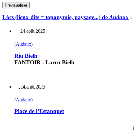
Lòcs (lieux-dits = toponymie, paysage...) de
Audaux
:
24 août 2025
(Audaux)
Riu Bielh
FANTOIR : Larru Bielh
24 août 2025
(Audaux)
Place de l’Estanquet