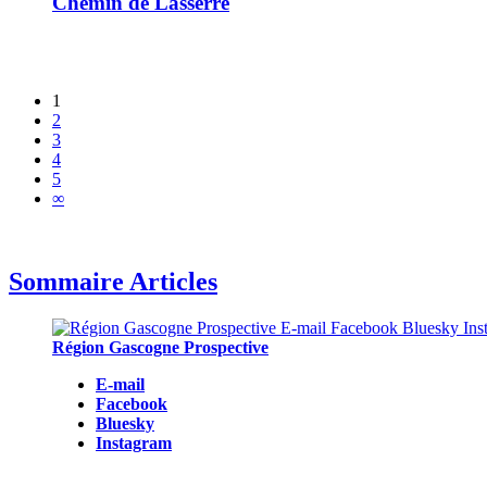
Chemin de Lasserre
1
2
3
4
5
∞
Sommaire Articles
Région Gascogne Prospective
E-mail
Facebook
Bluesky
Instagram