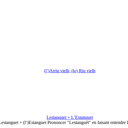
(l’)Arriu vielh, (lo) Riu vielh
Lestanquet + L’Estanquet
Lestanguet + (l’)Estanguet Prononcer "Lestanguét" en faisant entendre 