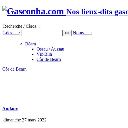
Nos lieux-dits gas
Recherche / Cèrca...
Lòcs :
Noms :
Béarn
Ossau / Aussau
Vic-Bilh
Còr de Bearn
Còr de Bearn
Audaux
dimanche 27 mars 2022