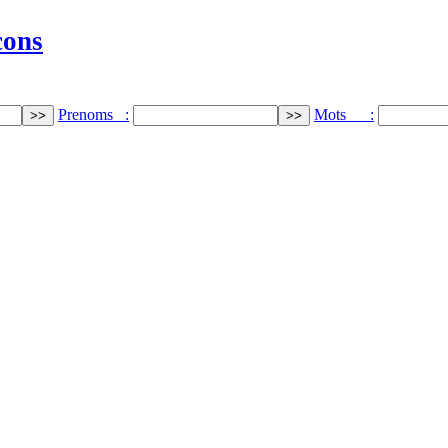
cons
Prenoms :
Mots :