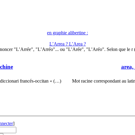
en graphie alibertine :
L’Arrea ? L’Area ?
noncer "L’Arrée", "L’Arréo"... ou "L’Arée", "L’Aréo". Selon que le r
échine
area,
idiccionari francés-occitan « (…)
Mot racine correspondant au latin
nnecter
]