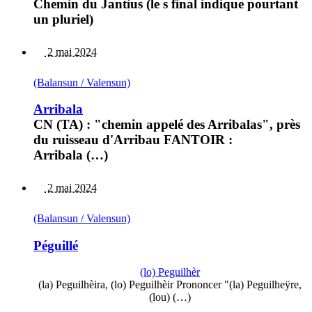
Chemin du Jantius (le s final indique pourtant
un pluriel)
2 mai 2024
(Balansun / Valensun)
Arribala
CN (TA) : "chemin appelé des Arribalas", près
du ruisseau d'Arribau FANTOIR :
Arribala (…)
2 mai 2024
(Balansun / Valensun)
Péguillé
(lo) Peguilhèr
(la) Peguilhèira, (lo) Peguilhèir Prononcer "(la) Peguilheÿre,
(lou) (…)