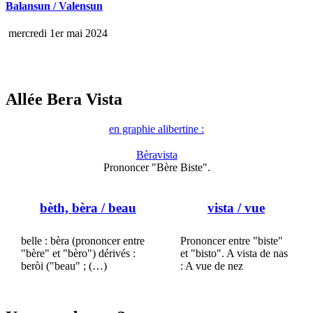
Balansun / Valensun
mercredi 1er mai 2024
Allée Bera Vista
en graphie alibertine :
Bèravista
Prononcer "Bère Biste".
bèth, bèra
/ beau
vista
/ vue
belle : bèra (prononcer entre
Prononcer entre "biste"
"bère" et "bèro") dérivés :
et "bisto". A vista de nas
beròi ("beau" ; (…)
: A vue de nez