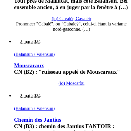
Tout près de Maillucat, mais côté Balansun. Bel
ensemble ancien, à en juger par la fenêtre à (…)
(lo) Cavalèr, Cavalèir
Prononcer "Cabalè", ou "Cabaleÿ", celui-ci étant la variante
nord-gasconne. (…)
2 mai 2024
(Balansun / Valensun)
Mouscaraux
CN (B2) : "ruisseau appelé de Mouscaraux"
(lo) Moscaròu
2 mai 2024
(Balansun / Valensun)
Chemin des Jantius
CN (B3) : chemin des Jantius FANTOIR :