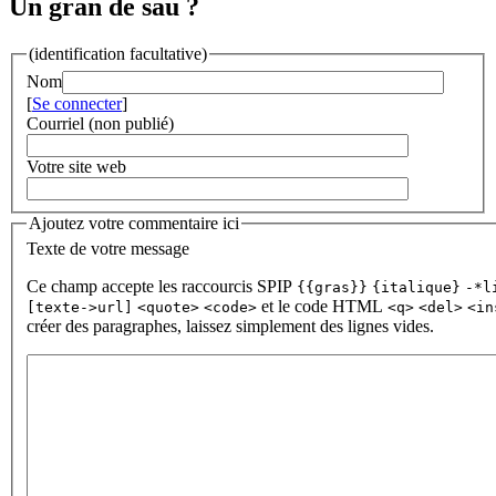
Un gran de sau ?
(identification facultative)
Nom
[
Se connecter
]
Courriel (non publié)
Votre site web
Ajoutez votre commentaire ici
Texte de votre message
Ce champ accepte les raccourcis SPIP
{{gras}}
{italique}
-*l
et le code HTML
[texte->url]
<quote>
<code>
<q>
<del>
<in
créer des paragraphes, laissez simplement des lignes vides.