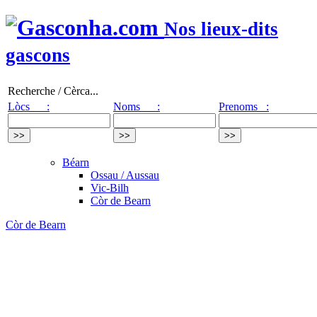
Nos lieux-dits
gascons
Recherche / Cèrca...
Lòcs :
Noms :
Prenoms :
Béarn
Ossau / Aussau
Vic-Bilh
Còr de Bearn
Còr de Bearn