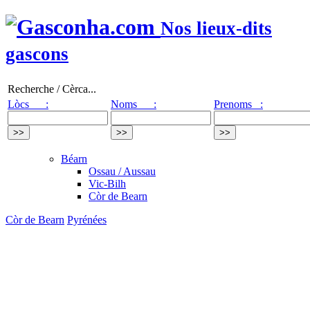
Nos lieux-dits
gascons
Recherche / Cèrca...
Lòcs :
Noms :
Prenoms :
Béarn
Ossau / Aussau
Vic-Bilh
Còr de Bearn
Còr de Bearn
Pyrénées