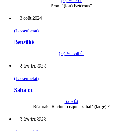
(lo) Veterо́s
Pron. "(lou) Bétérous"
3 août 2024
(Lasseubetat)
Bensilhé
(lo) Vencilhèr
2 février 2022
(Lasseubetat)
Sabalot
Sabalòt
Béarnais. Racine basque "zabal" (large) ?
2 février 2022