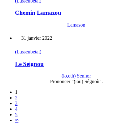
(Lasseubetat)
Chemin Lamazou
Lamason
31 janvier 2022
(Lasseubetat)
Le Seignou
(lo,eth) Senhor
Prononcer "(lou) Ségnoù".
1
2
3
4
5
∞