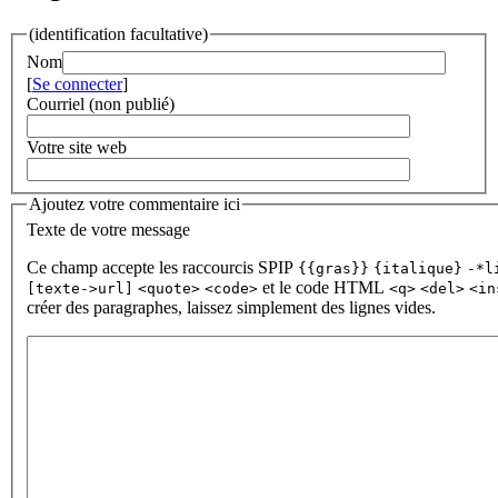
(identification facultative)
Nom
[
Se connecter
]
Courriel (non publié)
Votre site web
Ajoutez votre commentaire ici
Texte de votre message
Ce champ accepte les raccourcis SPIP
{{gras}}
{italique}
-*l
et le code HTML
[texte->url]
<quote>
<code>
<q>
<del>
<in
créer des paragraphes, laissez simplement des lignes vides.