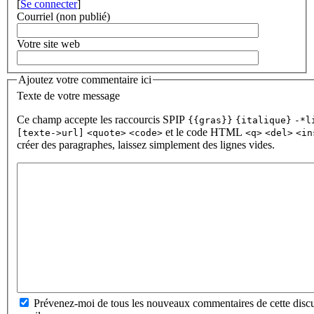
[
Se connecter
]
Courriel (non publié)
Votre site web
Ajoutez votre commentaire ici
Texte de votre message
Ce champ accepte les raccourcis SPIP
{{gras}}
{italique}
-*l
et le code HTML
[texte->url]
<quote>
<code>
<q>
<del>
<in
créer des paragraphes, laissez simplement des lignes vides.
Prévenez-moi de tous les nouveaux commentaires de cette discu