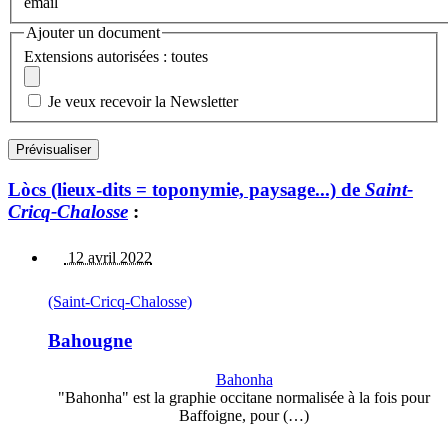
email
Ajouter un document
Extensions autorisées : toutes
Je veux recevoir la Newsletter
Lòcs (lieux-dits = toponymie, paysage...) de
Saint-
Cricq-Chalosse
:
12 avril 2022
(Saint-Cricq-Chalosse)
Bahougne
Bahonha
"Bahonha" est la graphie occitane normalisée à la fois pour
Baffoigne, pour (…)