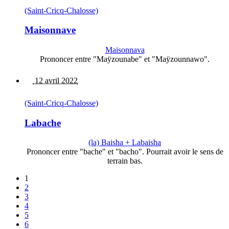
(Saint-Cricq-Chalosse)
Maisonnave
Maisonnava
Prononcer entre "Maÿzounabe" et "Maÿzounnawo".
12 avril 2022
(Saint-Cricq-Chalosse)
Labache
(la) Baisha + Labaisha
Prononcer entre "bache" et "bacho". Pourrait avoir le sens de
terrain bas.
1
2
3
4
5
6