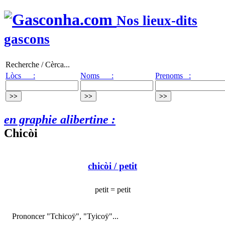
Nos lieux-dits
gascons
Recherche / Cèrca...
Lòcs :
Noms :
Prenoms :
en graphie alibertine :
Chicòi
chicòi
/ petit
petit = petit
Prononcer "Tchicoÿ", "Tyicoÿ"...