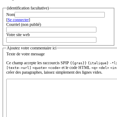
(identification facultative)
Nom
[
Se connecter
]
Courriel (non publié)
Votre site web
Ajoutez votre commentaire ici
Texte de votre message
Ce champ accepte les raccourcis SPIP
{{gras}}
{italique}
-*l
et le code HTML
[texte->url]
<quote>
<code>
<q>
<del>
<in
créer des paragraphes, laissez simplement des lignes vides.