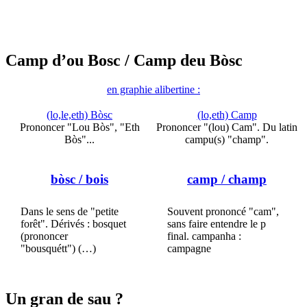
Camp d’ou Bosc
/ Camp deu Bòsc
en graphie alibertine :
(lo,le,eth) Bòsc
(lo,eth) Camp
Prononcer "Lou Bòs", "Eth
Prononcer "(lou) Cam". Du latin
Bòs"...
campu(s) "champ".
bòsc
/ bois
camp
/ champ
Dans le sens de "petite
Souvent prononcé "cam",
forêt". Dérivés : bosquet
sans faire entendre le p
(prononcer
final. campanha :
"bousquétt") (…)
campagne
Un gran de sau ?