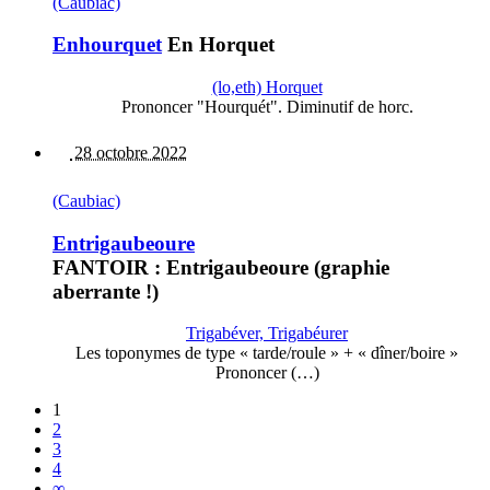
(Caubiac)
Enhourquet
En Horquet
(lo,eth) Horquet
Prononcer "Hourquét". Diminutif de horc.
28 octobre 2022
(Caubiac)
Entrigaubeoure
FANTOIR : Entrigaubeoure (graphie
aberrante !)
Trigabéver, Trigabéurer
Les toponymes de type « tarde/roule » + « dîner/boire »
Prononcer (…)
1
2
3
4
∞