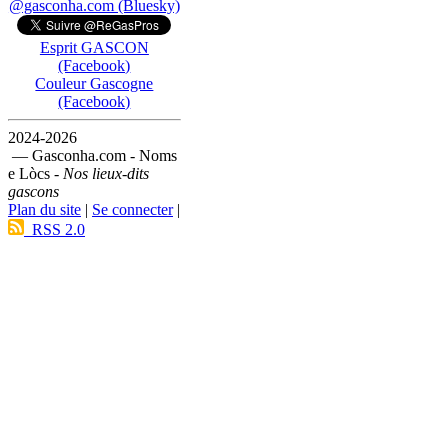
@gasconha.com (Bluesky)
Esprit GASCON
(Facebook)
Couleur Gascogne
(Facebook)
2024-2026
— Gasconha.com - Noms
e Lòcs -
Nos lieux-dits
gascons
Plan du site
|
Se connecter
|
RSS 2.0