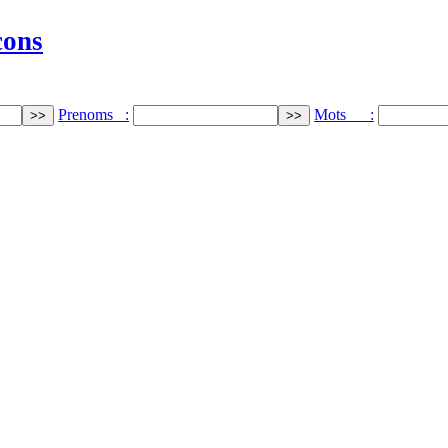
cons
Prenoms :
Mots :