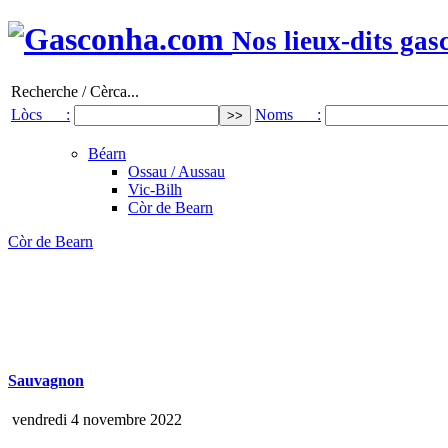
Nos lieux-dits gas
Recherche / Cèrca...
Lòcs :
Noms :
Béarn
Ossau / Aussau
Vic-Bilh
Còr de Bearn
Còr de Bearn
Sauvagnon
vendredi 4 novembre 2022