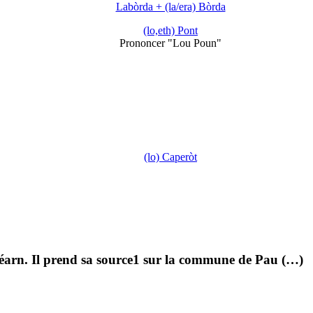
Labòrda + (la/era) Bòrda
(lo,eth) Pont
Prononcer "Lou Poun"
(lo) Caperòt
éarn. Il prend sa source1 sur la commune de Pau (…)