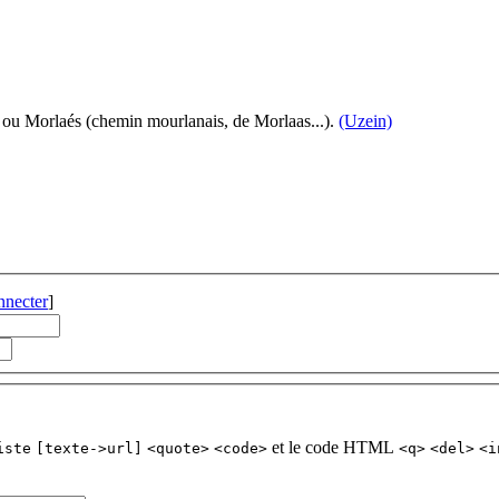
s ou Morlaés (chemin mourlanais, de Morlaas...).
(Uzein)
nnecter
]
et le code HTML
iste
[texte->url]
<quote>
<code>
<q>
<del>
<i