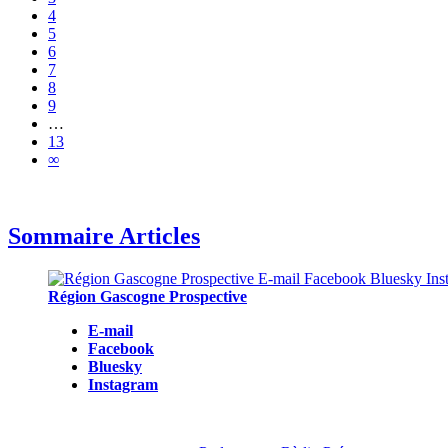
4
5
6
7
8
9
…
13
∞
Sommaire Articles
Région Gascogne Prospective
E-mail
Facebook
Bluesky
Instagram