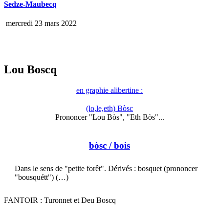
Sedze-Maubecq
mercredi 23 mars 2022
Lou Boscq
en graphie alibertine :
(lo,le,eth) Bòsc
Prononcer "Lou Bòs", "Eth Bòs"...
bòsc
/ bois
Dans le sens de "petite forêt". Dérivés : bosquet (prononcer
"bousquétt") (…)
FANTOIR : Turonnet et Deu Boscq