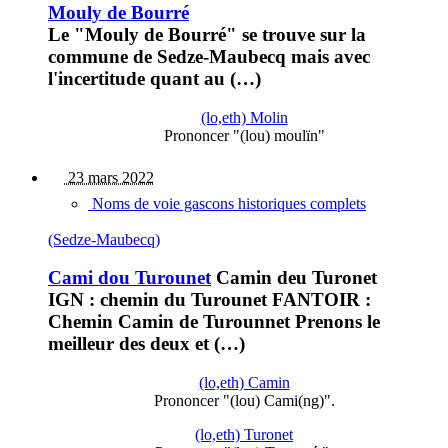
Mouly de Bourré
Le "Mouly de Bourré" se trouve sur la
commune de Sedze-Maubecq mais avec
l'incertitude quant au (…)
(lo,eth) Molin
Prononcer "(lou) moulïn"
23 mars 2022
Noms de voie gascons historiques complets
(Sedze-Maubecq)
Cami dou Turounet
Camin deu Turonet
IGN : chemin du Turounet FANTOIR :
Chemin Camin de Turounnet Prenons le
meilleur des deux et (…)
(lo,eth) Camin
Prononcer "(lou) Cami(ng)".
(lo,eth) Turonet