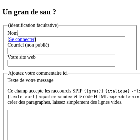
Un gran de sau ?
(identification facultative)
Nom
[
Se connecter
]
Courriel (non publié)
Votre site web
Ajoutez votre commentaire ici
Texte de votre message
Ce champ accepte les raccourcis SPIP
{{gras}}
{italique}
-*l
et le code HTML
[texte->url]
<quote>
<code>
<q>
<del>
<in
créer des paragraphes, laissez simplement des lignes vides.