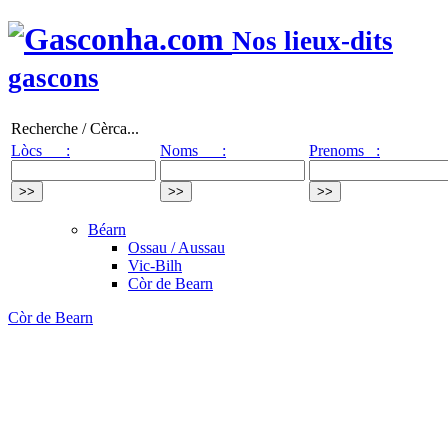
Nos lieux-dits
gascons
Recherche / Cèrca...
Lòcs :
Noms :
Prenoms :
Béarn
Ossau / Aussau
Vic-Bilh
Còr de Bearn
Còr de Bearn