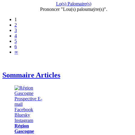
Lo(s) Palomaire(s)
Prononcer "Lou(s) paloumaÿre(s)".
1
2
3
4
5
6
∞
Sommaire Articles
Région
Gascogne