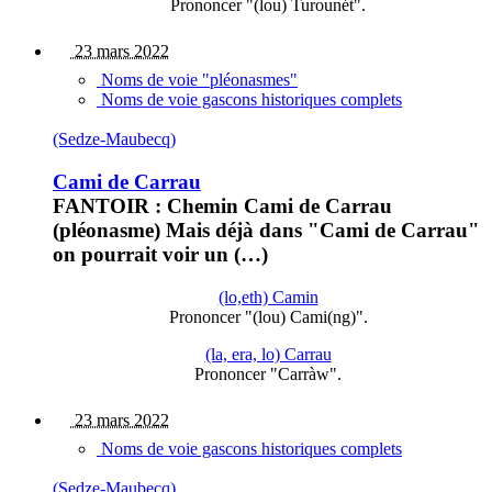
Prononcer "(lou) Turounét".
23 mars 2022
Noms de voie "pléonasmes"
Noms de voie gascons historiques complets
(Sedze-Maubecq)
Cami de Carrau
FANTOIR : Chemin Cami de Carrau
(pléonasme) Mais déjà dans "Cami de Carrau"
on pourrait voir un (…)
(lo,eth) Camin
Prononcer "(lou) Cami(ng)".
(la, era, lo) Carrau
Prononcer "Carràw".
23 mars 2022
Noms de voie gascons historiques complets
(Sedze-Maubecq)