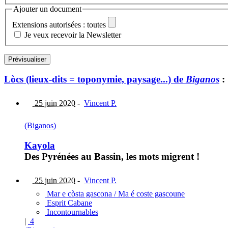
Ajouter un document
Extensions autorisées : toutes
Je veux recevoir la Newsletter
Lòcs (lieux-dits = toponymie, paysage...) de
Biganos
:
25 juin 2020
-
Vincent P.
(Biganos)
Kayola
Des Pyrénées au Bassin, les mots migrent !
25 juin 2020
-
Vincent P.
Mar e còsta gascona / Ma é coste gascoune
Esprit Cabane
Incontournables
|
4