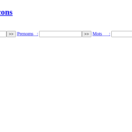
cons
Prenoms :
Mots :