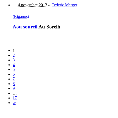
4 novembre 2013
-
Tederic Merger
(Biganos)
Aou soureil
Au Sorelh
1
2
3
4
5
6
7
8
9
…
17
∞