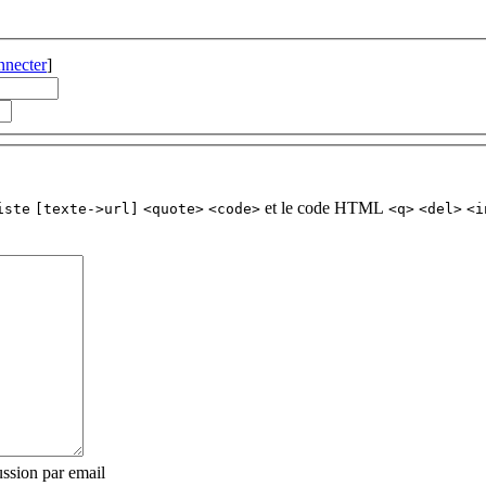
nnecter
]
et le code HTML
iste
[texte->url]
<quote>
<code>
<q>
<del>
<i
ssion par email