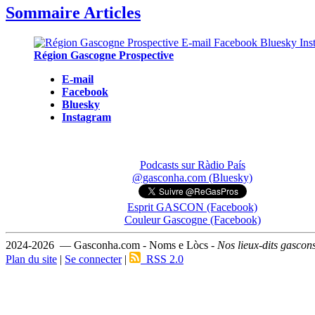
Sommaire Articles
Région Gascogne Prospective
E-mail
Facebook
Bluesky
Instagram
Podcasts sur Ràdio País
@gasconha.com (Bluesky)
Esprit GASCON (Facebook)
Couleur Gascogne (Facebook)
2024-2026 — Gasconha.com - Noms e Lòcs -
Nos lieux-dits gascon
Plan du site
|
Se connecter
|
RSS 2.0