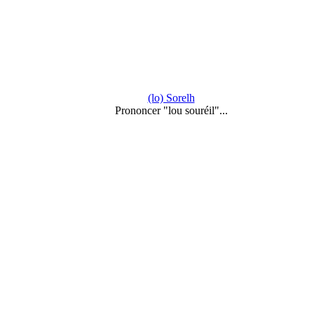
(lo) Sorelh
Prononcer "lou souréil"...