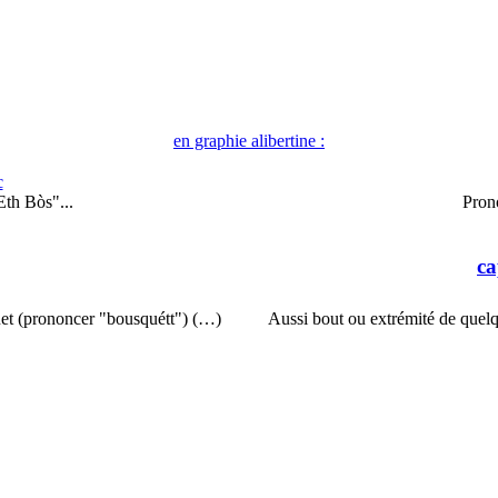
en graphie alibertine :
c
th Bòs"...
Pron
c
quet (prononcer "bousquétt") (…)
Aussi bout ou extrémité de quelq