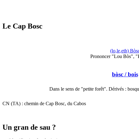
Le Cap Bosc
(lo,le,eth) Bòs
Prononcer "Lou Bòs", "E
bòsc
/ bois
Dans le sens de "petite forêt". Dérivés : bos
CN (TA) : chemin de Cap Bosc, du Cabos
Un gran de sau ?