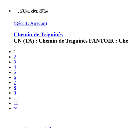
30 janvier 2024
(Récurt / Arrecurt)
Chemin de Triguinès
CN (TA) : Chemin de Triguinés FANTOIR : Che 
1
2
3
4
5
6
7
8
9
…
11
∞