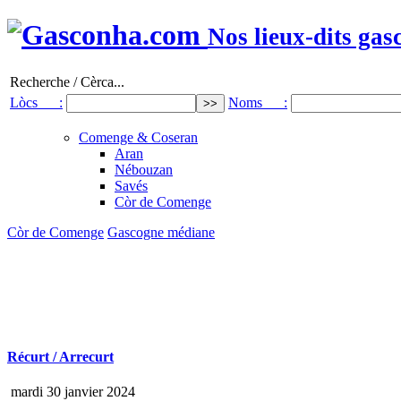
Nos lieux-dits gas
Recherche / Cèrca...
Lòcs :
Noms :
Comenge & Coseran
Aran
Nébouzan
Savés
Còr de Comenge
Còr de Comenge
Gascogne médiane
Récurt / Arrecurt
mardi 30 janvier 2024