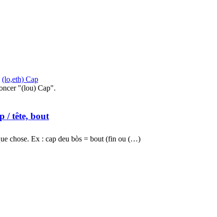
(lo,eth) Cap
oncer "(lou) Cap".
ap
/ tête, bout
ue chose. Ex : cap deu bòs = bout (fin ou (…)