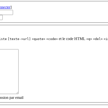
nnecter
]
et le code HTML
iste
[texte->url]
<quote>
<code>
<q>
<del>
<i
ssion par email