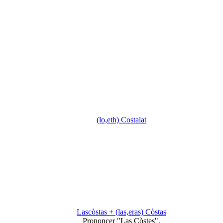
(lo,eth) Costalat
Lascòstas + (las,eras) Còstas
Prononcer "Las Còstes".