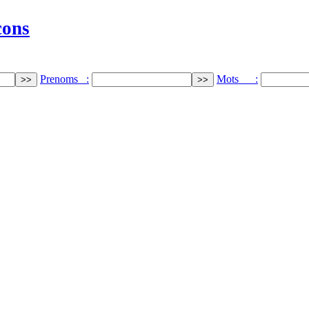
cons
Prenoms :
Mots :