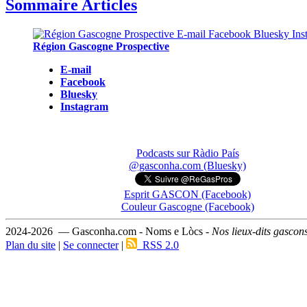
Sommaire Articles
Région Gascogne Prospective
E-mail
Facebook
Bluesky
Instagram
Podcasts sur Ràdio País
@gasconha.com (Bluesky)
Esprit GASCON (Facebook)
Couleur Gascogne (Facebook)
2024-2026 — Gasconha.com - Noms e Lòcs -
Nos lieux-dits gascon
Plan du site
|
Se connecter
|
RSS 2.0