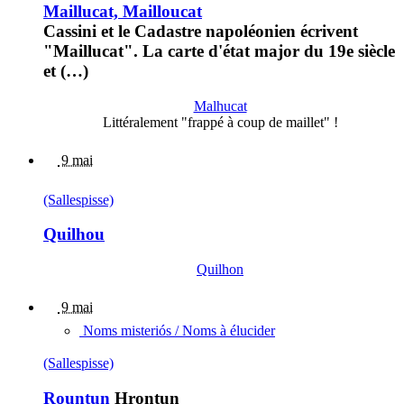
Maillucat, Mailloucat
Cassini et le Cadastre napoléonien écrivent
"Maillucat". La carte d'état major du 19e siècle
et (…)
Malhucat
Littéralement "frappé à coup de maillet" !
9 mai
(Sallespisse)
Quilhou
Quilhon
9 mai
Noms misteriós / Noms à élucider
(Sallespisse)
Rountun
Hrontun