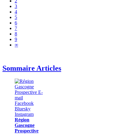
2
3
4
5
6
7
8
9
∞
Sommaire Articles
Région
Gascogne
Prospective