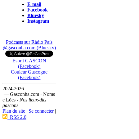
E-mail
Facebook
Bluesky
Instagram
Podcasts sur Ràdio País
@gasconha.com (Bluesky)
Esprit GASCON
(Facebook)
Couleur Gascogne
(Facebook)
2024-2026
— Gasconha.com - Noms
e Lòcs -
Nos lieux-dits
gascons
Plan du site
|
Se connecter
|
RSS 2.0