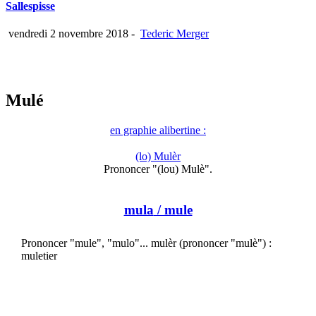
Sallespisse
vendredi 2 novembre 2018
-
Tederic Merger
Mulé
en graphie alibertine :
(lo) Mulèr
Prononcer "(lou) Mulè".
mula
/ mule
Prononcer "mule", "mulo"... mulèr (prononcer "mulè") :
muletier