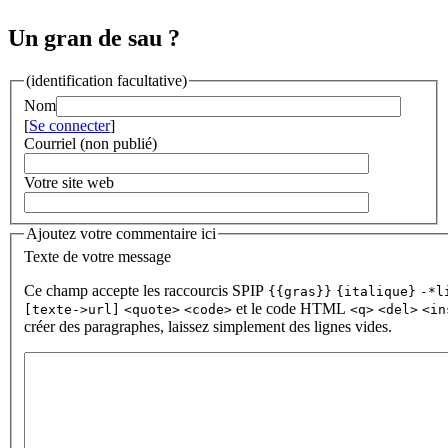
Un gran de sau ?
(identification facultative)
Nom
[
Se connecter
]
Courriel (non publié)
Votre site web
Ajoutez votre commentaire ici
Texte de votre message
Ce champ accepte les raccourcis SPIP
{{gras}}
{italique}
-*l
et le code HTML
[texte->url]
<quote>
<code>
<q>
<del>
<in
créer des paragraphes, laissez simplement des lignes vides.