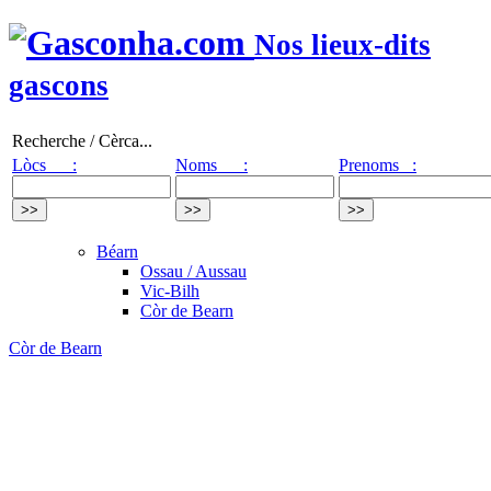
Nos lieux-dits
gascons
Recherche / Cèrca...
Lòcs :
Noms :
Prenoms :
Béarn
Ossau / Aussau
Vic-Bilh
Còr de Bearn
Còr de Bearn