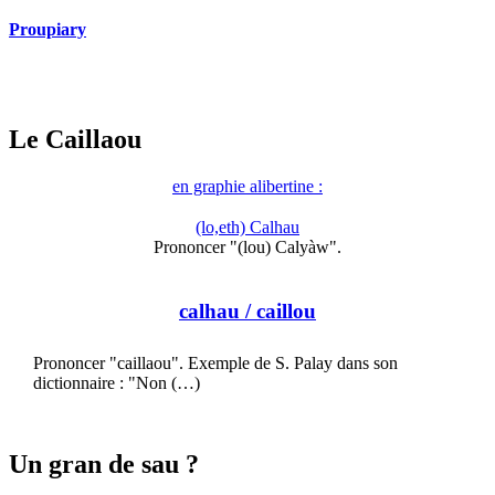
Proupiary
Le Caillaou
en graphie alibertine :
(lo,eth) Calhau
Prononcer "(lou) Calyàw".
calhau
/ caillou
Prononcer "caillaou". Exemple de S. Palay dans son
dictionnaire : "Non (…)
Un gran de sau ?