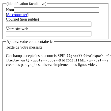
(identification facultative)
Nom
[
Se connecter
]
Courriel (non publié)
Votre site web
Ajoutez votre commentaire ici
Texte de votre message
Ce champ accepte les raccourcis SPIP
{{gras}}
{italique}
-*l
et le code HTML
[texte->url]
<quote>
<code>
<q>
<del>
<in
créer des paragraphes, laissez simplement des lignes vides.