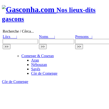
Nos lieux-dits
gascons
Recherche / Cèrca...
Lòcs :
Noms :
Prenoms :
Comenge & Coseran
Aran
Nébouzan
Savés
Còr de Comenge
Còr de Comenge