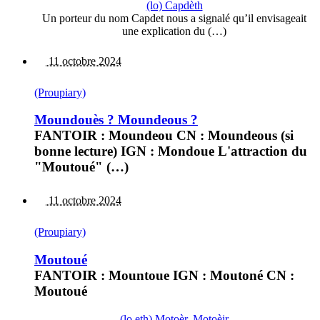
(lo) Capdèth
Un porteur du nom Capdet nous a signalé qu’il envisageait
une explication du (…)
11 octobre 2024
(Proupiary)
Moundouès ? Moundeous ?
FANTOIR : Moundeou CN : Moundeous (si
bonne lecture) IGN : Mondoue L'attraction du
"Moutoué" (…)
11 octobre 2024
(Proupiary)
Moutoué
FANTOIR : Mountoue IGN : Moutoné CN :
Moutoué
(lo,eth) Motoèr, Motoèir