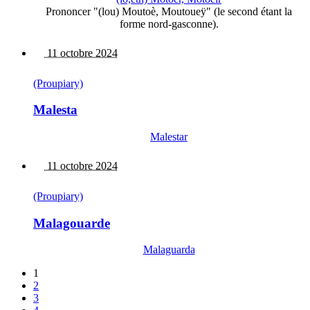
Prononcer "(lou) Moutoè, Moutoueÿ" (le second étant la
forme nord-gasconne).
11 octobre 2024
(Proupiary)
Malesta
Malestar
11 octobre 2024
(Proupiary)
Malagouarde
Malaguarda
1
2
3