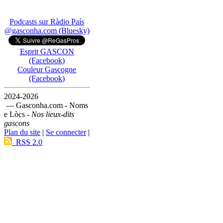
Podcasts sur Ràdio País
@gasconha.com (Bluesky)
Esprit GASCON
(Facebook)
Couleur Gascogne
(Facebook)
2024-2026
— Gasconha.com - Noms
e Lòcs -
Nos lieux-dits
gascons
Plan du site
|
Se connecter
|
RSS 2.0