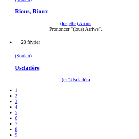
Rious, Rioux
(los,eths) Arrius
Prononcer "(lous) Arriws".
20 février
(Soulan)
Uscladère
(er’)Uscladèra
1
2
3
4
5
6
7
8
9