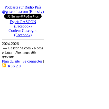
Podcasts sur Ràdio País
@gasconha.com (Bluesky)
Esprit GASCON
(Facebook)
Couleur Gascogne
(Facebook)
2024-2026
— Gasconha.com - Noms
e Lòcs -
Nos lieux-dits
gascons
Plan du site
|
Se connecter
|
RSS 2.0