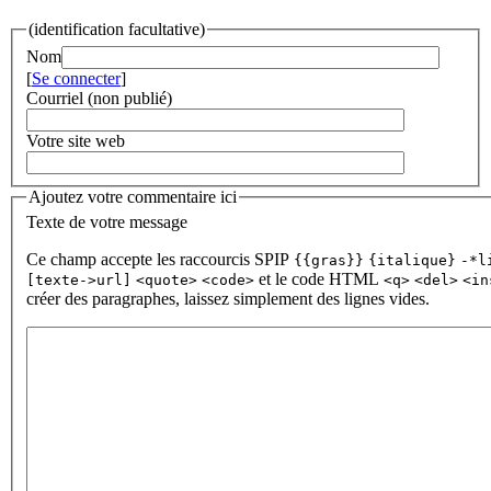
(identification facultative)
Nom
[
Se connecter
]
Courriel (non publié)
Votre site web
Ajoutez votre commentaire ici
Texte de votre message
Ce champ accepte les raccourcis SPIP
{{gras}}
{italique}
-*l
et le code HTML
[texte->url]
<quote>
<code>
<q>
<del>
<in
créer des paragraphes, laissez simplement des lignes vides.