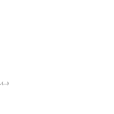
, (…)