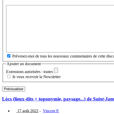
Prévenez-moi de tous les nouveaux commentaires de cette discu
Ajouter un document
Extensions autorisées : toutes
Je veux recevoir la Newsletter
Lòcs (lieux-dits = toponymie, paysage...) de
Saint-Ja
17 août 2022
-
Vincent P.