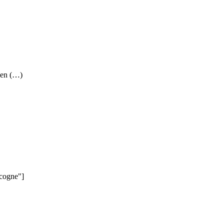
 en (…)
scogne"]