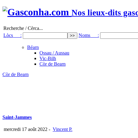
Nos lieux-dits gas
Recherche / Cèrca...
Lòcs :
Noms :
Béarn
Ossau / Aussau
Vic-Bilh
Còr de Bearn
Còr de Bearn
Saint-Jammes
mercredi 17 août 2022
-
Vincent P.