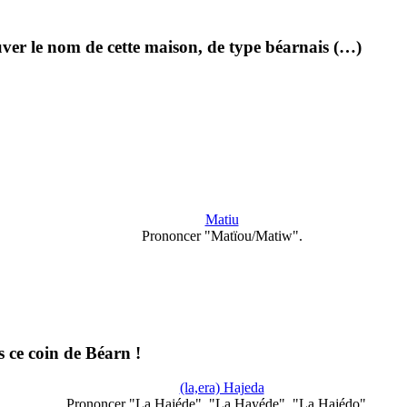
ouver le nom de cette maison, de type béarnais (…)
Matiu
Prononcer "Matïou/Matiw".
 ce coin de Béarn !
(la,era) Hajeda
Prononcer "La Hajéde", "La Hayéde", "La Hajédo"...