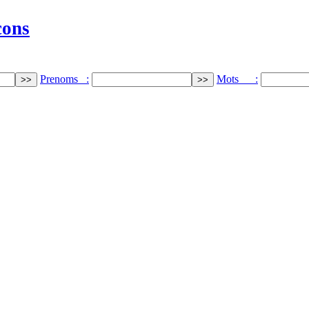
cons
Prenoms :
Mots :