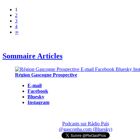
1
2
3
4
∞
Sommaire Articles
Région Gascogne Prospective
E-mail
Facebook
Bluesky
Instagram
Podcasts sur Ràdio País
@gasconha.com (Bluesky)