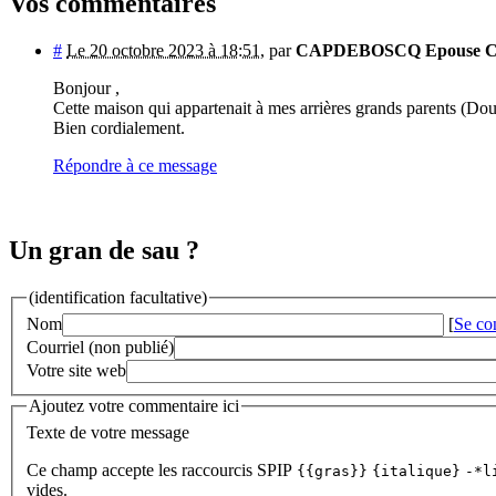
Vos commentaires
#
Le 20 octobre 2023 à 18:51
,
par
CAPDEBOSCQ Epouse
Bonjour ,
Cette maison qui appartenait à mes arrières grands parents (Doum
Bien cordialement.
Répondre à ce message
Un gran de sau ?
(identification facultative)
Nom
[
Se co
Courriel (non publié)
Votre site web
Ajoutez votre commentaire ici
Texte de votre message
Ce champ accepte les raccourcis SPIP
{{gras}}
{italique}
-*l
vides.