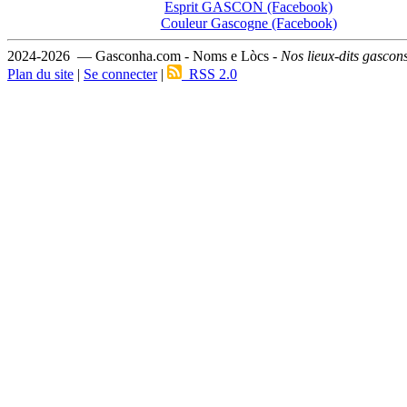
Esprit GASCON (Facebook)
Couleur Gascogne (Facebook)
2024-2026 — Gasconha.com - Noms e Lòcs -
Nos lieux-dits gascon
Plan du site
|
Se connecter
|
RSS 2.0