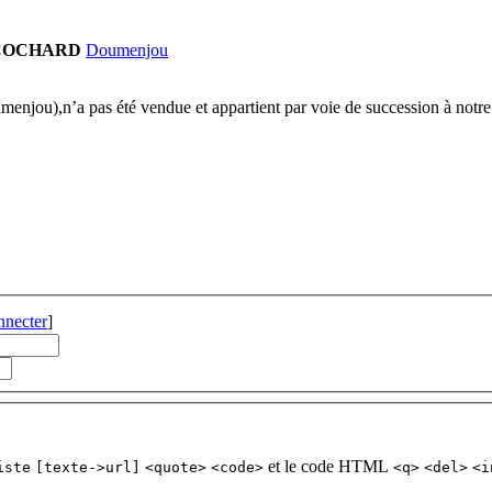
 COCHARD
Doumenjou
enjou),n’a pas été vendue et appartient par voie de succession à notre 
nnecter
]
et le code HTML
iste
[texte->url]
<quote>
<code>
<q>
<del>
<i