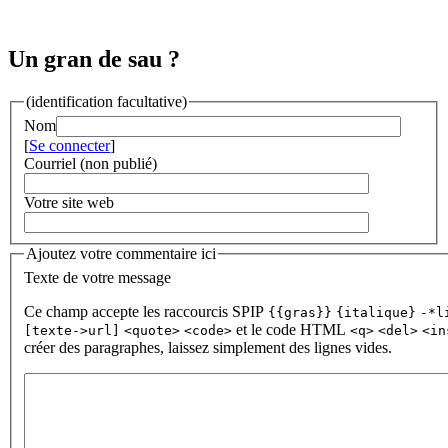
Un gran de sau ?
(identification facultative)
Nom
[
Se connecter
]
Courriel (non publié)
Votre site web
Ajoutez votre commentaire ici
Texte de votre message
Ce champ accepte les raccourcis SPIP
{{gras}}
{italique}
-*l
et le code HTML
[texte->url]
<quote>
<code>
<q>
<del>
<in
créer des paragraphes, laissez simplement des lignes vides.