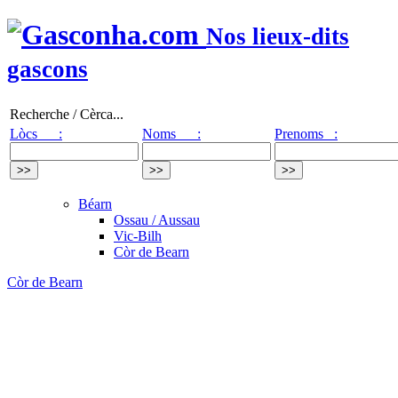
Nos lieux-dits
gascons
Recherche / Cèrca...
Lòcs :
Noms :
Prenoms :
Béarn
Ossau / Aussau
Vic-Bilh
Còr de Bearn
Còr de Bearn