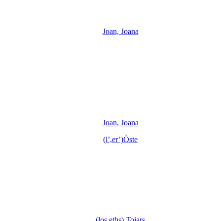
Joan, Joana
Joan, Joana
(l’,er’)Òste
(los,eths) Tojars