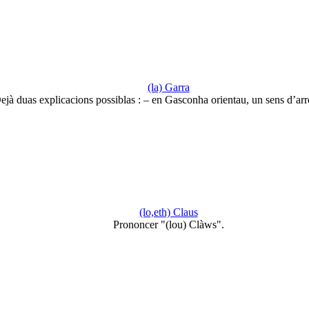
(la) Garra
ejà duas explicacions possiblas : – en Gasconha orientau, un sens d’ar
(lo,eth) Claus
Prononcer "(lou) Clàws".