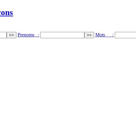
cons
Prenoms :
Mots :