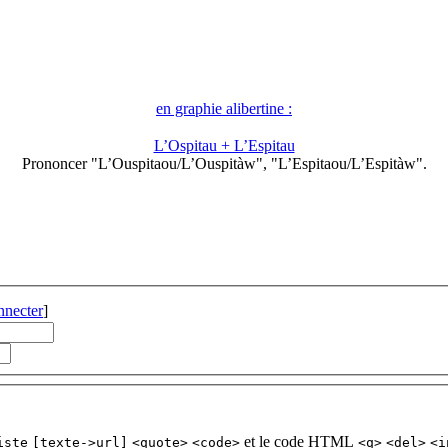
en graphie alibertine :
L’Ospitau + L’Espitau
Prononcer "L’Ouspitaou/L’Ouspitàw", "L’Espitaou/L’Espitàw".
nnecter
]
et le code HTML
iste
[texte->url]
<quote>
<code>
<q>
<del>
<i