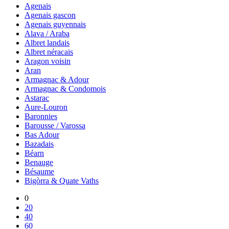
Agenais
Agenais gascon
Agenais guyennais
Alava / Araba
Albret landais
Albret néracais
Aragon voisin
Aran
Armagnac & Adour
Armagnac & Condomois
Astarac
Aure-Louron
Baronnies
Barousse / Varossa
Bas Adour
Bazadais
Béarn
Benauge
Bésaume
Bigòrra & Quate Vaths
0
20
40
60