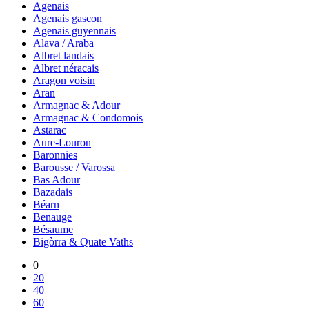
Agenais
Agenais gascon
Agenais guyennais
Alava / Araba
Albret landais
Albret néracais
Aragon voisin
Aran
Armagnac & Adour
Armagnac & Condomois
Astarac
Aure-Louron
Baronnies
Barousse / Varossa
Bas Adour
Bazadais
Béarn
Benauge
Bésaume
Bigòrra & Quate Vaths
0
20
40
60