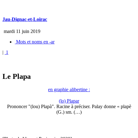
Jau-Dignac-et-Loirac
mardi 11 juin 2019
Mots et noms en -ar
|
1
Le Plapa
en graphie alibertine :
(lo) Plapar
Prononcer "(lou) Plapà". Racine à préciser. Palay donne « plapè
(G.) sm. (…)