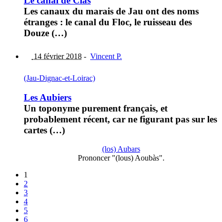
Le canal de Clas
Les canaux du marais de Jau ont des noms
étranges : le canal du Floc, le ruisseau des
Douze (…)
14 février 2018
-
Vincent P.
(Jau-Dignac-et-Loirac)
Les Aubiers
Un toponyme purement français, et
probablement récent, car ne figurant pas sur les
cartes (…)
(los) Aubars
Prononcer "(lous) Aoubàs".
1
2
3
4
5
6