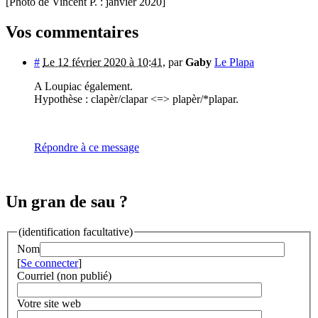
[Photo de Vincent P. : janvier 2020]
Vos commentaires
#
Le 12 février 2020 à 10:41
,
par
Gaby
Le Plapa
A Loupiac également.
Hypothèse : clapèr/clapar <=> plapèr/*plapar.
Répondre à ce message
Un gran de sau ?
(identification facultative)
Nom
[
Se connecter
]
Courriel (non publié)
Votre site web