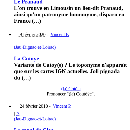
Le Pranaud
L'on trouve en Limousin un lieu-dit Pranaud,
ainsi qu'un patronyme homonyme, disparu en
France (…)
9 février 2020
-
Vincent P.
(Jau-Dignac-et-Loirac)
La Cotoye
Variante de Catoy(e) ? Le toponyme n'apparaît
que sur les cartes IGN actuelles. Joli pignada
du (…)
(la) Cotòia
Prononcer "(la) Coutòÿe".
24 février 2018
-
Vincent P.
|
3
(Jau-Dignac-et-Loirac)