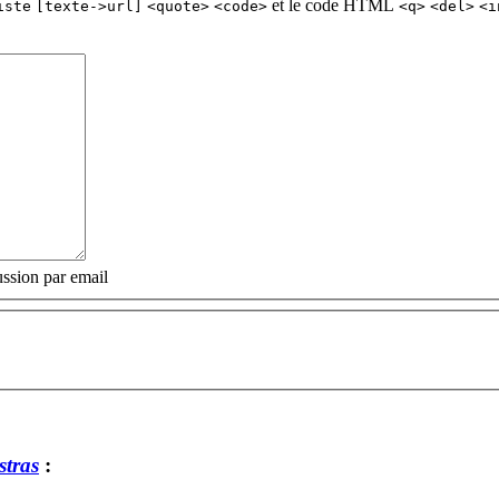
et le code HTML
iste
[texte->url]
<quote>
<code>
<q>
<del>
<i
ssion par email
tras
: