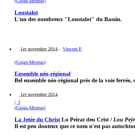
(Gujan-Mestras)
Loustalot
L'un des nombreux "Loustalot" du Bassin.
1er novembre 2014
-
Vincent P.
(Gujan-Mestras)
Ensemble néo-régional
Bel ensemble néo-régional près de la voie ferrée,
1er novembre 2014
|
3
(Gujan-Mestras)
La Jetée du Christ
Lo Peirat deu Crist
/
Lou Peÿr
Il est peu douteux que ce nom n'est pas autocht