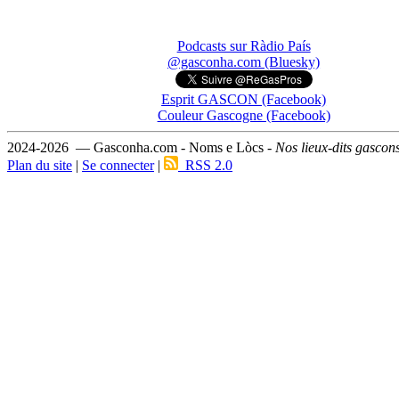
Podcasts sur Ràdio País
@gasconha.com (Bluesky)
Esprit GASCON (Facebook)
Couleur Gascogne (Facebook)
2024-2026 — Gasconha.com - Noms e Lòcs -
Nos lieux-dits gascon
Plan du site
|
Se connecter
|
RSS 2.0