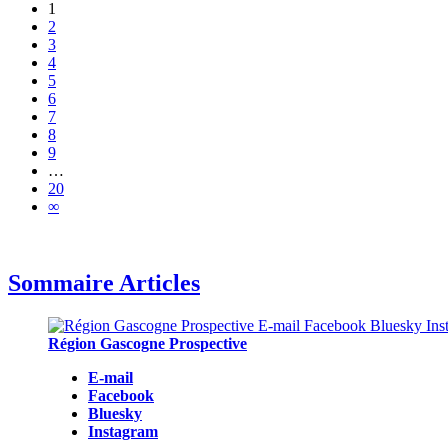
1
2
3
4
5
6
7
8
9
…
20
∞
Sommaire Articles
Région Gascogne Prospective
E-mail
Facebook
Bluesky
Instagram