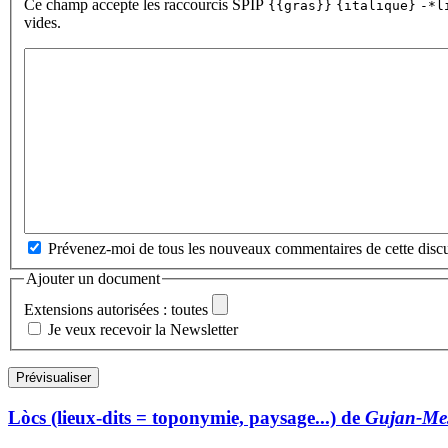
Ce champ accepte les raccourcis SPIP
{{gras}}
{italique}
-*l
vides.
Prévenez-moi de tous les nouveaux commentaires de cette discu
Ajouter un document
Extensions autorisées : toutes
Je veux recevoir la Newsletter
Lòcs (lieux-dits = toponymie, paysage...) de
Gujan-Mes