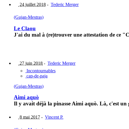
24 juillet 2018
-
Tederic Merger
(Gujan-Mestras)
Le Claou
J'ai du mal à (re)trouver une attestation de ce "
27 juin 2018
-
Tederic Merger
Incontournables
cap-de-paja
(Gujan-Mestras)
Aimi aquò
Il y avait déjà la pinasse Aimi aquò. Là, c'est un 
8 mai 2017
-
Vincent P.