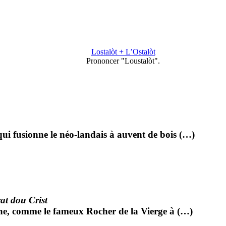
Lostalòt + L’Ostalòt
Prononcer "Loustalòt".
 qui fusionne le néo-landais à auvent de bois (…)
at dou Crist
one, comme le fameux Rocher de la Vierge à (…)