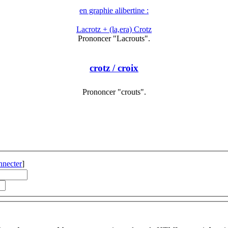
en graphie alibertine :
Lacrotz + (la,era) Crotz
Prononcer "Lacrouts".
crotz
/ croix
Prononcer "crouts".
nnecter
]