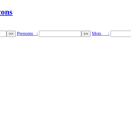
cons
Prenoms :
Mots :