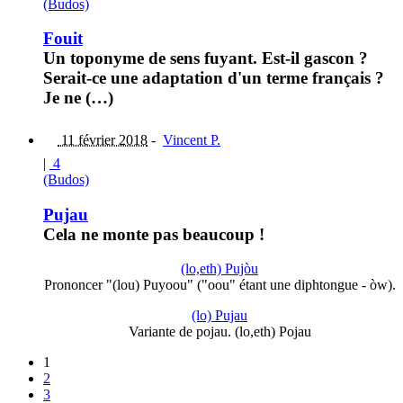
(Budos)
Fouit
Un toponyme de sens fuyant. Est-il gascon ?
Serait-ce une adaptation d'un terme français ?
Je ne (…)
11 février 2018
-
Vincent P.
|
4
(Budos)
Pujau
Cela ne monte pas beaucoup !
(lo,eth) Pujòu
Prononcer "(lou) Puyoou" ("oou" étant une diphtongue - òw).
(lo) Pujau
Variante de pojau. (lo,eth) Pojau
1
2
3