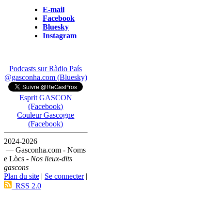
E-mail
Facebook
Bluesky
Instagram
Podcasts sur Ràdio País
@gasconha.com (Bluesky)
Esprit GASCON
(Facebook)
Couleur Gascogne
(Facebook)
2024-2026
— Gasconha.com - Noms
e Lòcs -
Nos lieux-dits
gascons
Plan du site
|
Se connecter
|
RSS 2.0