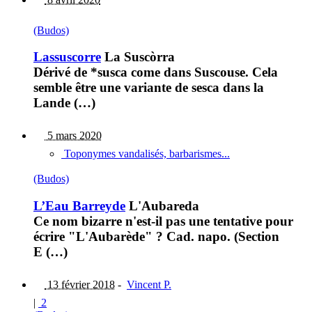
(Budos)
Lassuscorre
La Suscòrra
Dérivé de *susca come dans Suscouse. Cela
semble être une variante de sesca dans la
Lande (…)
5 mars 2020
Toponymes vandalisés, barbarismes...
(Budos)
L’Eau Barreyde
L'Aubareda
Ce nom bizarre n'est-il pas une tentative pour
écrire "L'Aubarède" ? Cad. napo. (Section
E (…)
13 février 2018
-
Vincent P.
|
2