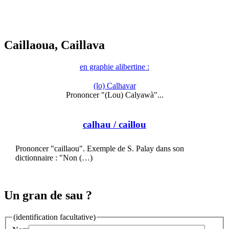
Caillaoua, Caillava
en graphie alibertine :
(lo) Calhavar
Prononcer "(Lou) Calyawà"...
calhau
/ caillou
Prononcer "caillaou". Exemple de S. Palay dans son
dictionnaire : "Non (…)
Un gran de sau ?
(identification facultative)