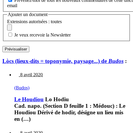
Prévenez-moi de tous les nouveaux commentaires de cette discu
email
Ajouter un document
Extensions autorisées : toutes
Je veux recevoir la Newsletter
Lòcs (lieux-dits = toponymie, paysage...) de
Budos
:
8 avril 2020
(Budos)
Le Houdiou
Lo Hodiu
Cad. napo. (Section D feuille 1 : Médouc) : Le
Houdiou Dérivé de hodir, désigne un lieu mis
en (…)
8 avril 2020