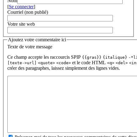
Nom
[
Se connecter
]
Courriel (non publié)
Votre site web
Ajoutez votre commentaire ici
Texte de votre message
Ce champ accepte les raccourcis SPIP
{{gras}}
{italique}
-*l
et le code HTML
[texte->url]
<quote>
<code>
<q>
<del>
<in
créer des paragraphes, laissez simplement des lignes vides.