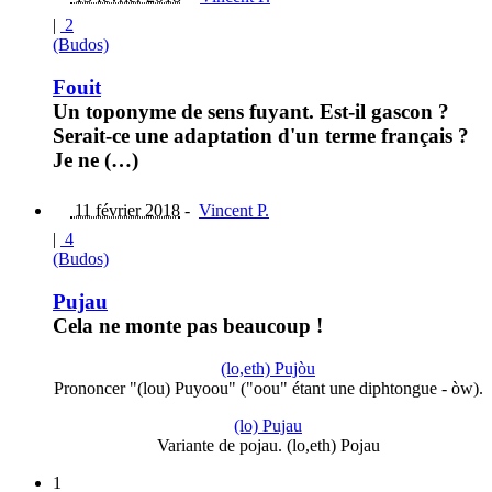
|
2
(Budos)
Fouit
Un toponyme de sens fuyant. Est-il gascon ?
Serait-ce une adaptation d'un terme français ?
Je ne (…)
11 février 2018
-
Vincent P.
|
4
(Budos)
Pujau
Cela ne monte pas beaucoup !
(lo,eth) Pujòu
Prononcer "(lou) Puyoou" ("oou" étant une diphtongue - òw).
(lo) Pujau
Variante de pojau. (lo,eth) Pojau
1