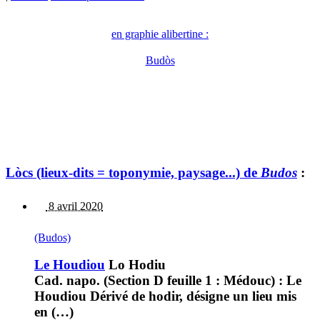
en graphie alibertine :
Budòs
Lòcs (lieux-dits = toponymie, paysage...) de
Budos
:
8 avril 2020
(Budos)
Le Houdiou
Lo Hodiu
Cad. napo. (Section D feuille 1 : Médouc) : Le
Houdiou Dérivé de hodir, désigne un lieu mis
en (…)