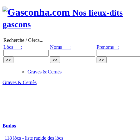
Nos lieux-dits
gascons
Recherche / Cèrca...
Lòcs :
Noms :
Prenoms :
Graves & Cernès
Graves & Cernès
Budos
|
118 lòcs
- liste rapide des lòcs