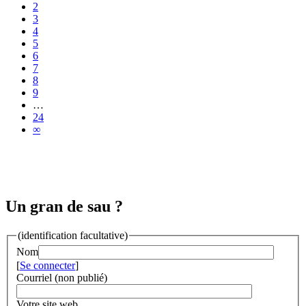
2
3
4
5
6
7
8
9
…
24
∞
Un gran de sau ?
(identification facultative)
Nom
[
Se connecter
]
Courriel (non publié)
Votre site web