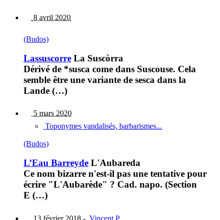
8 avril 2020
(Budos)
Lassuscorre
La Suscòrra
Dérivé de *susca come dans Suscouse. Cela
semble être une variante de sesca dans la
Lande (…)
5 mars 2020
Toponymes vandalisés, barbarismes...
(Budos)
L’Eau Barreyde
L'Aubareda
Ce nom bizarre n'est-il pas une tentative pour
écrire "L'Aubarède" ? Cad. napo. (Section
E (…)
13 février 2018
-
Vincent P.