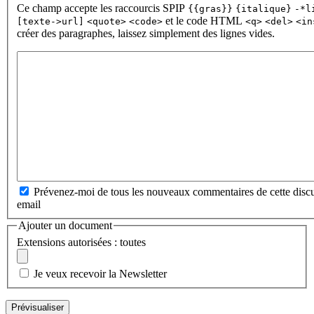
Ce champ accepte les raccourcis SPIP
{{gras}}
{italique}
-*l
et le code HTML
[texte->url]
<quote>
<code>
<q>
<del>
<in
créer des paragraphes, laissez simplement des lignes vides.
Prévenez-moi de tous les nouveaux commentaires de cette discu
email
Ajouter un document
Extensions autorisées : toutes
Je veux recevoir la Newsletter