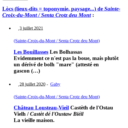
Lòcs (lieux-dits = toponymie, paysage...) de
Sainte-
Croix-du-Mont / Senta Crotz deu Mont
:
3 juillet 2021
(Sainte-Croix-du-Mont / Senta Crotz deu Mont)
Les Bouillasses
Les Bolhassas
Evidemment ce n'est pas la boue, mais plutôt
un dérivé de bolh "mare" (attesté en
gascon (…)
28 juillet 2020
-
Gaby
(Sainte-Croix-du-Mont / Senta Crotz deu Mont)
Château Lousteau-Vieil
Castèth de l'Ostau
Vielh
/
Castèt dé l'Oustaw Biéil
La vieille maison.