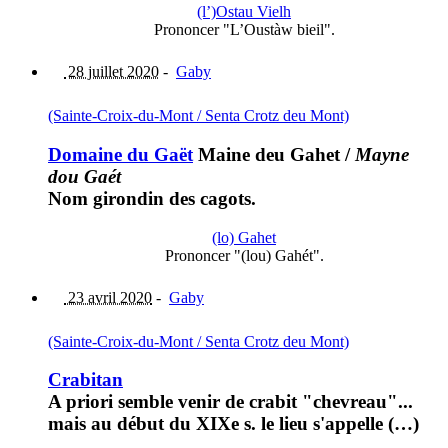
(l’)Ostau Vielh
Prononcer "L’Oustàw bieil".
28 juillet 2020
-
Gaby
(Sainte-Croix-du-Mont / Senta Crotz deu Mont)
Domaine du Gaët
Maine deu Gahet
/
Mayne
dou Gaét
Nom girondin des cagots.
(lo) Gahet
Prononcer "(lou) Gahét".
23 avril 2020
-
Gaby
(Sainte-Croix-du-Mont / Senta Crotz deu Mont)
Crabitan
A priori semble venir de crabit "chevreau"...
mais au début du XIXe s. le lieu s'appelle (…)