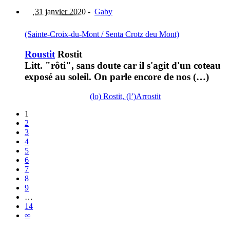
31 janvier 2020
-
Gaby
(Sainte-Croix-du-Mont / Senta Crotz deu Mont)
Roustit
Rostit
Litt. "rôti", sans doute car il s'agit d'un coteau
exposé au soleil. On parle encore de nos (…)
(lo) Rostit, (l’)Arrostit
1
2
3
4
5
6
7
8
9
…
14
∞