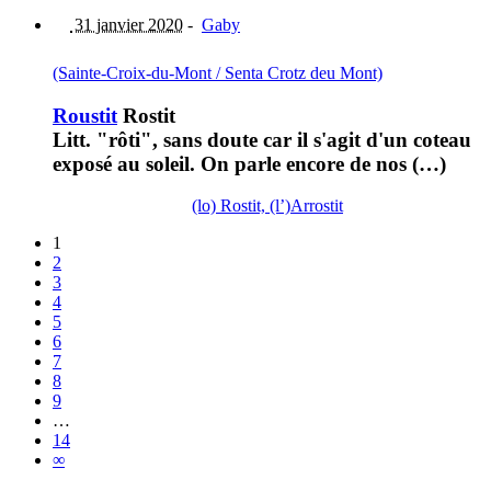
31 janvier 2020
-
Gaby
(Sainte-Croix-du-Mont / Senta Crotz deu Mont)
Roustit
Rostit
Litt. "rôti", sans doute car il s'agit d'un coteau
exposé au soleil. On parle encore de nos (…)
(lo) Rostit, (l’)Arrostit
1
2
3
4
5
6
7
8
9
…
14
∞