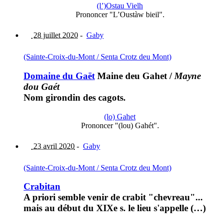
(l’)Ostau Vielh
Prononcer "L’Oustàw bieil".
28 juillet 2020
-
Gaby
(Sainte-Croix-du-Mont / Senta Crotz deu Mont)
Domaine du Gaët
Maine deu Gahet
/
Mayne
dou Gaét
Nom girondin des cagots.
(lo) Gahet
Prononcer "(lou) Gahét".
23 avril 2020
-
Gaby
(Sainte-Croix-du-Mont / Senta Crotz deu Mont)
Crabitan
A priori semble venir de crabit "chevreau"...
mais au début du XIXe s. le lieu s'appelle (…)