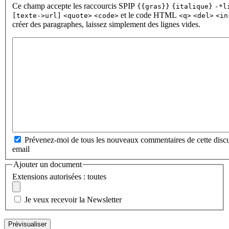
Ce champ accepte les raccourcis SPIP
{{gras}}
{italique}
-*l
et le code HTML
[texte->url]
<quote>
<code>
<q>
<del>
<in
créer des paragraphes, laissez simplement des lignes vides.
Prévenez-moi de tous les nouveaux commentaires de cette discu
email
Ajouter un document
Extensions autorisées : toutes
Je veux recevoir la Newsletter