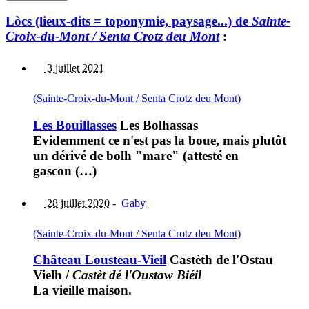
Lòcs (lieux-dits = toponymie, paysage...) de
Sainte-
Croix-du-Mont / Senta Crotz deu Mont
:
3 juillet 2021
(Sainte-Croix-du-Mont / Senta Crotz deu Mont)
Les Bouillasses
Les Bolhassas
Evidemment ce n'est pas la boue, mais plutôt
un dérivé de bolh "mare" (attesté en
gascon (…)
28 juillet 2020
-
Gaby
(Sainte-Croix-du-Mont / Senta Crotz deu Mont)
Château Lousteau-Vieil
Castèth de l'Ostau
Vielh
/
Castèt dé l'Oustaw Biéil
La vieille maison.