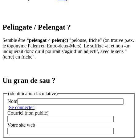
Pelingate
/ Pelengat ?
Semble être *
pelengat
<
pelen(c)
"pelouse, friche" (on trouve p.ex.
le toponyme Palem en Entre-deux-Mers). Le suffixe -at et non -ar
indiquerait donc qu’il pourrait s’agir d’un adjectif, avec le sens "
(terre) en friche".
Un gran de sau ?
(identification facultative)
Nom
[
Se connecter
]
Courriel (non publié)
Votre site web