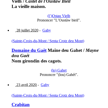
Vielh
/
Castèt dé l'Oustaw Biéil
La vieille maison.
(l’)Ostau Vielh
Prononcer "L’Oustàw bieil".
28 juillet 2020
-
Gaby
(Sainte-Croix-du-Mont / Senta Crotz deu Mont)
Domaine du Gaët
Maine deu Gahet
/
Mayne
dou Gaét
Nom girondin des cagots.
(lo) Gahet
Prononcer "(lou) Gahét".
23 avril 2020
-
Gaby
(Sainte-Croix-du-Mont / Senta Crotz deu Mont)
Crabitan