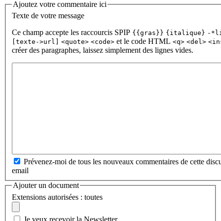
Ajoutez votre commentaire ici
Texte de votre message
Ce champ accepte les raccourcis SPIP
{{gras}}
{italique}
-*l
et le code HTML
[texte->url]
<quote>
<code>
<q>
<del>
<in
créer des paragraphes, laissez simplement des lignes vides.
Prévenez-moi de tous les nouveaux commentaires de cette discu
email
Ajouter un document
Extensions autorisées : toutes
Je veux recevoir la Newsletter