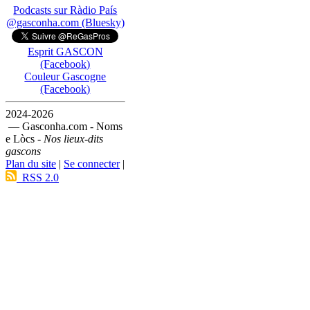
Podcasts sur Ràdio País
@gasconha.com (Bluesky)
Esprit GASCON
(Facebook)
Couleur Gascogne
(Facebook)
2024-2026
— Gasconha.com - Noms
e Lòcs -
Nos lieux-dits
gascons
Plan du site
|
Se connecter
|
RSS 2.0