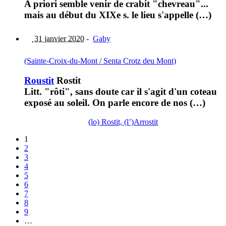
A priori semble venir de crabit "chevreau"...
mais au début du XIXe s. le lieu s'appelle (…)
31 janvier 2020
-
Gaby
(Sainte-Croix-du-Mont / Senta Crotz deu Mont)
Roustit
Rostit
Litt. "rôti", sans doute car il s'agit d'un coteau
exposé au soleil. On parle encore de nos (…)
(lo) Rostit, (l’)Arrostit
1
2
3
4
5
6
7
8
9
…