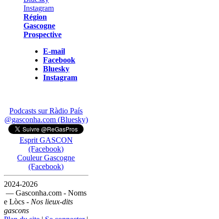
Région
Gascogne
Prospective
E-mail
Facebook
Bluesky
Instagram
Podcasts sur Ràdio País
@gasconha.com (Bluesky)
Esprit GASCON
(Facebook)
Couleur Gascogne
(Facebook)
2024-2026
— Gasconha.com - Noms
e Lòcs -
Nos lieux-dits
gascons