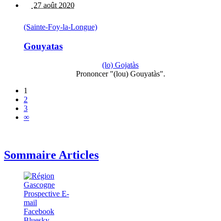
27 août 2020
(Sainte-Foy-la-Longue)
Gouyatas
(lo) Gojatàs
Prononcer "(lou) Gouyatàs".
1
2
3
∞
Sommaire Articles