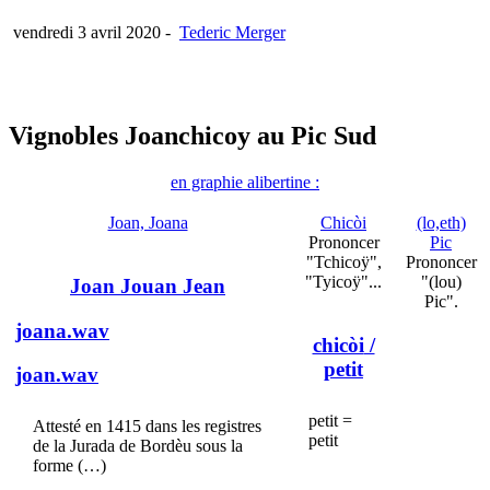
vendredi 3 avril 2020
-
Tederic Merger
Vignobles Joanchicoy au Pic Sud
en graphie alibertine :
Joan, Joana
Chicòi
(lo,eth)
Prononcer
Pic
"Tchicoÿ",
Prononcer
"Tyicoÿ"...
"(lou)
Joan Jouan Jean
Pic".
joana.wav
chicòi
/
petit
joan.wav
petit =
Attesté en 1415 dans les registres
petit
de la Jurada de Bordèu sous la
forme (…)