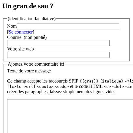
Un gran de sau ?
(identification facultative)
Nom
[
Se connecter
]
Courriel (non publié)
Votre site web
Ajoutez votre commentaire ici
Texte de votre message
Ce champ accepte les raccourcis SPIP
{{gras}}
{italique}
-*l
et le code HTML
[texte->url]
<quote>
<code>
<q>
<del>
<in
créer des paragraphes, laissez simplement des lignes vides.