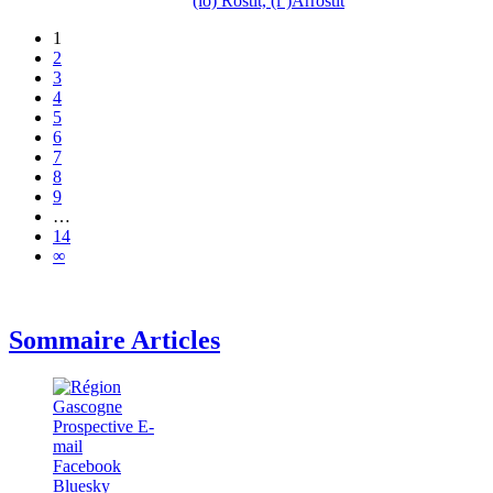
(lo) Rostit, (l’)Arrostit
1
2
3
4
5
6
7
8
9
…
14
∞
Sommaire Articles