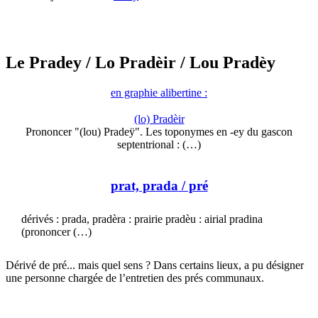
Le Pradey
/ Lo Pradèir
/ Lou Pradèy
en graphie alibertine :
(lo) Pradèir
Prononcer "(lou) Pradeÿ". Les toponymes en -ey du gascon
septentrional : (…)
prat, prada
/ pré
dérivés : prada, pradèra : prairie pradèu : airial pradina
(prononcer (…)
Dérivé de pré... mais quel sens ? Dans certains lieux, a pu désigner
une personne chargée de l’entretien des prés communaux.