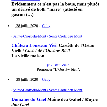
Evidemment ce n'est pas la boue, mais plutôt
un dérivé de bolh "mare" (attesté en
gascon (…)
28 juillet 2020
-
Gaby
(Sainte-Croix-du-Mont / Senta Crotz deu Mont)
Château Lousteau-Vieil
Castèth de l'Ostau
Vielh
/
Castèt dé l'Oustaw Biéil
La vieille maison.
(l’)Ostau Vielh
Prononcer "L’Oustàw bieil".
28 juillet 2020
-
Gaby
(Sainte-Croix-du-Mont / Senta Crotz deu Mont)
Domaine du Gaët
Maine deu Gahet
/
Mayne
dou Gaét