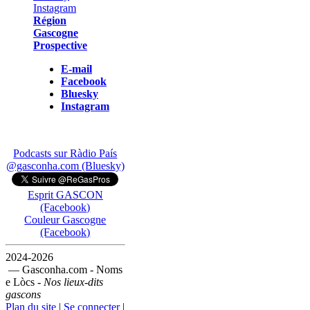
Région
Gascogne
Prospective
E-mail
Facebook
Bluesky
Instagram
Podcasts sur Ràdio País
@gasconha.com (Bluesky)
Esprit GASCON
(Facebook)
Couleur Gascogne
(Facebook)
2024-2026
— Gasconha.com - Noms
e Lòcs -
Nos lieux-dits
gascons
Plan du site
|
Se connecter
|