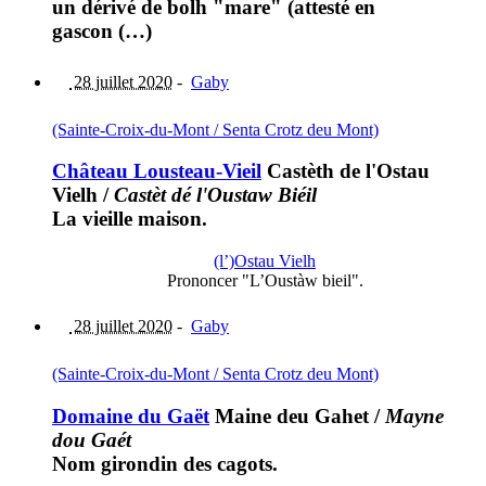
un dérivé de bolh "mare" (attesté en
gascon (…)
28 juillet 2020
-
Gaby
(Sainte-Croix-du-Mont / Senta Crotz deu Mont)
Château Lousteau-Vieil
Castèth de l'Ostau
Vielh
/
Castèt dé l'Oustaw Biéil
La vieille maison.
(l’)Ostau Vielh
Prononcer "L’Oustàw bieil".
28 juillet 2020
-
Gaby
(Sainte-Croix-du-Mont / Senta Crotz deu Mont)
Domaine du Gaët
Maine deu Gahet
/
Mayne
dou Gaét
Nom girondin des cagots.