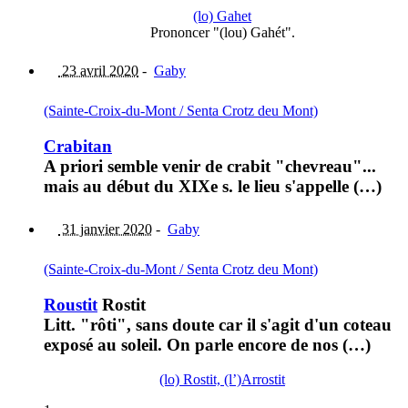
(lo) Gahet
Prononcer "(lou) Gahét".
23 avril 2020
-
Gaby
(Sainte-Croix-du-Mont / Senta Crotz deu Mont)
Crabitan
A priori semble venir de crabit "chevreau"...
mais au début du XIXe s. le lieu s'appelle (…)
31 janvier 2020
-
Gaby
(Sainte-Croix-du-Mont / Senta Crotz deu Mont)
Roustit
Rostit
Litt. "rôti", sans doute car il s'agit d'un coteau
exposé au soleil. On parle encore de nos (…)
(lo) Rostit, (l’)Arrostit