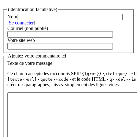
(identification facultative)
Nom
[
Se connecter
]
Courriel (non publié)
Votre site web
Ajoutez votre commentaire ici
Texte de votre message
Ce champ accepte les raccourcis SPIP
{{gras}}
{italique}
-*l
et le code HTML
[texte->url]
<quote>
<code>
<q>
<del>
<in
créer des paragraphes, laissez simplement des lignes vides.