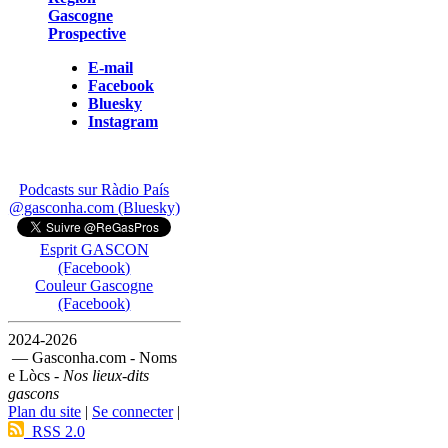
Gascogne
Prospective
E-mail
Facebook
Bluesky
Instagram
Podcasts sur Ràdio País
@gasconha.com (Bluesky)
Esprit GASCON
(Facebook)
Couleur Gascogne
(Facebook)
2024-2026
— Gasconha.com - Noms
e Lòcs -
Nos lieux-dits
gascons
Plan du site
|
Se connecter
|
RSS 2.0