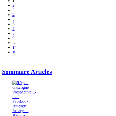
1
2
3
4
5
6
7
8
9
…
14
∞
Sommaire Articles
Région