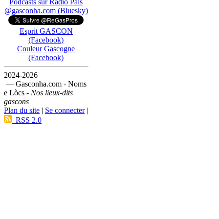
Podcasts sur Ràdio País
@gasconha.com (Bluesky)
Esprit GASCON
(Facebook)
Couleur Gascogne
(Facebook)
2024-2026
— Gasconha.com - Noms
e Lòcs -
Nos lieux-dits
gascons
Plan du site
|
Se connecter
|
RSS 2.0