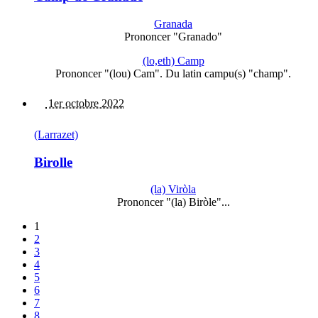
Granada
Prononcer "Granado"
(lo,eth) Camp
Prononcer "(lou) Cam". Du latin campu(s) "champ".
1er octobre 2022
(Larrazet)
Birolle
(la) Viròla
Prononcer "(la) Biròle"...
1
2
3
4
5
6
7
8