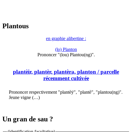
Plantous
en graphie alibertine :
(lo) Planton
Prononcer "(lou) Plantou(ng)".
plantèir, plantèr, plantèra, planton
/ parcelle
récemment cultivée
Prononcer respectivement "plantèÿ", "plantè", "plantou(ng)".
Jeune vigne (…)
Un gran de sau ?
(identification facultative)