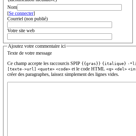
Nom
[
Se connecter
]
Courriel (non publié)
Votre site web
Ajoutez votre commentaire ici
Texte de votre message
Ce champ accepte les raccourcis SPIP
{{gras}}
{italique}
-*l
et le code HTML
[texte->url]
<quote>
<code>
<q>
<del>
<in
créer des paragraphes, laissez simplement des lignes vides.