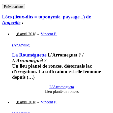
Lòcs (lieux-dits = toponymie, paysage...) de
Angeville
:
8 avril 2018
-
Vincent P.
(Angeville)
La Rouméguette
L'Arromeguet ?
/
L'Arrouméguét ?
Un lieu planté de ronces, désormais lac
d'irrigation. La suffixation est-elle féminine
depuis (…)
L’Arromegueta
Lieu planté de ronces
8 avril 2018
-
Vincent P.