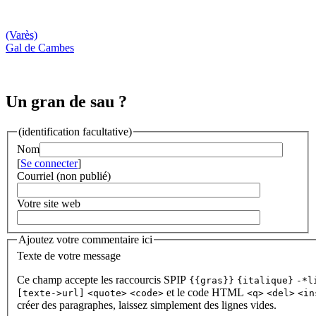
(Varès)
Gal de Cambes
Un gran de sau ?
(identification facultative)
Nom
[
Se connecter
]
Courriel (non publié)
Votre site web
Ajoutez votre commentaire ici
Texte de votre message
Ce champ accepte les raccourcis SPIP
{{gras}}
{italique}
-*l
et le code HTML
[texte->url]
<quote>
<code>
<q>
<del>
<in
créer des paragraphes, laissez simplement des lignes vides.