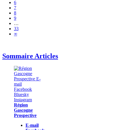
6
7
8
9
…
33
∞
Sommaire Articles
Région
Gascogne
Prospective
E-mail