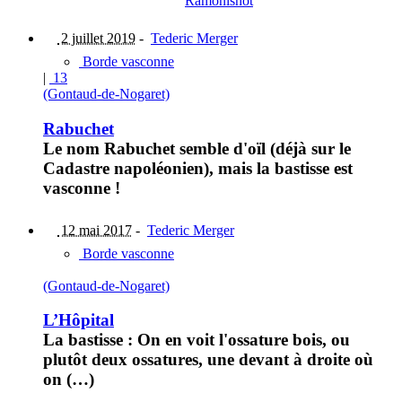
Ramonishòt
2 juillet 2019
-
Tederic Merger
Borde vasconne
|
13
(Gontaud-de-Nogaret)
Rabuchet
Le nom Rabuchet semble d'oïl (déjà sur le
Cadastre napoléonien), mais la bastisse est
vasconne !
12 mai 2017
-
Tederic Merger
Borde vasconne
(Gontaud-de-Nogaret)
L’Hôpital
La bastisse : On en voit l'ossature bois, ou
plutôt deux ossatures, une devant à droite où
on (…)