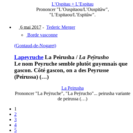
L’Ospitau + L’Espitau
Prononcer "L’Ouspitaou/L’Ouspitàw",
"L’Espitaou/L’Espitàw".
6 mai 2017
-
Tederic Merger
Borde vasconne
(Gontaud-de-Nogaret)
Lapeyruche
La Peirusha
/
La Peÿrusho
Le nom Peyruche semble plutôt guyennais que
gascon. Côté gascon, on a des Peyrusse
(Peirussa) (…)
La Peirusha
Prononcer "La Peÿruche", "La Peÿrucho"... peirusha variante
de peirussa (…)
1
2
3
4
5