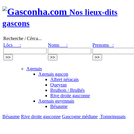
Nos lieux-dits
gascons
Recherche / Cèrca...
Lòcs :
Noms :
Prenoms :
Agenais
Agenais gascon
Albret néracais
Queyran
Brulhois / Brulhés
Rive droite gasconne
Agenais guyennais
Bésaume
Bésaume
Rive droite gasconne
Gascogne médiane
Tonneinquais