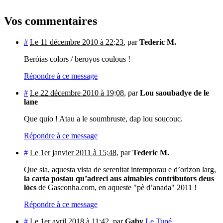
Vos commentaires
#
Le 11 décembre 2010 à 22:23
,
par
Tederic M.
Beròias colors / beroyos coulous !
Répondre à ce message
#
Le 22 décembre 2010 à 19:08
,
par
Lou saoubadye de le
lane
Que quio ! Atau a le soumbruste, dap lou soucouc.
Répondre à ce message
#
Le 1er janvier 2011 à 15:48
,
par
Tederic M.
Que sia, aquesta vista de serenitat intemporau e d’orizon larg,
la carta postau qu’adreci aus aimables contributors deus
lòcs
de Gasconha.com, en aqueste "pè d’anada" 2011 !
Répondre à ce message
#
Le 1er avril 2018 à 11:42
,
par
Gaby
Le Tupé