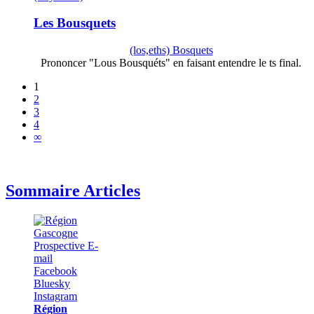
Les Bousquets
(los,eths) Bosquets
Prononcer "Lous Bousquéts" en faisant entendre le ts final.
1
2
3
4
∞
Sommaire Articles
Région