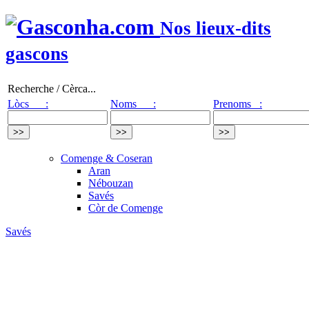
Nos lieux-dits
gascons
Recherche / Cèrca...
Lòcs :
Noms :
Prenoms :
Comenge & Coseran
Aran
Nébouzan
Savés
Còr de Comenge
Savés