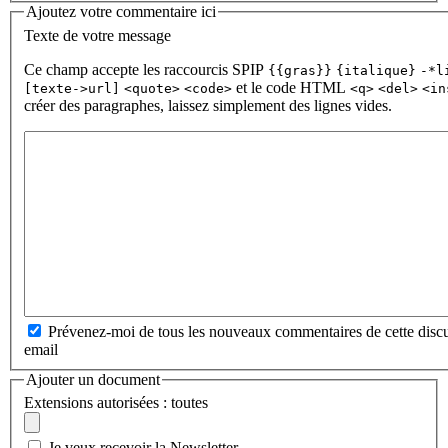
Ajoutez votre commentaire ici
Texte de votre message
Ce champ accepte les raccourcis SPIP
{{gras}}
{italique}
-*l
et le code HTML
[texte->url]
<quote>
<code>
<q>
<del>
<in
créer des paragraphes, laissez simplement des lignes vides.
Prévenez-moi de tous les nouveaux commentaires de cette discu
email
Ajouter un document
Extensions autorisées : toutes
Je veux recevoir la Newsletter