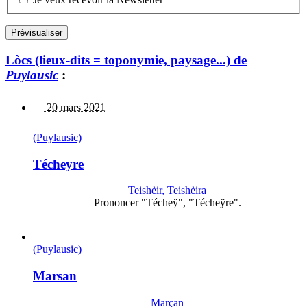
Lòcs (lieux-dits = toponymie, paysage...) de
Puylausic
:
20 mars 2021
(Puylausic)
Técheyre
Teishèir, Teishèira
Prononcer "Técheÿ", "Técheÿre".
(Puylausic)
Marsan
Marçan