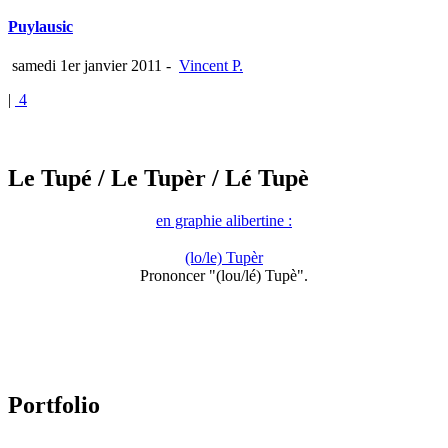
Puylausic
samedi 1er janvier 2011
-
Vincent P.
|
4
Le Tupé
/ Le Tupèr
/ Lé Tupè
en graphie alibertine :
(lo/le) Tupèr
Prononcer "(lou/lé) Tupè".
Portfolio