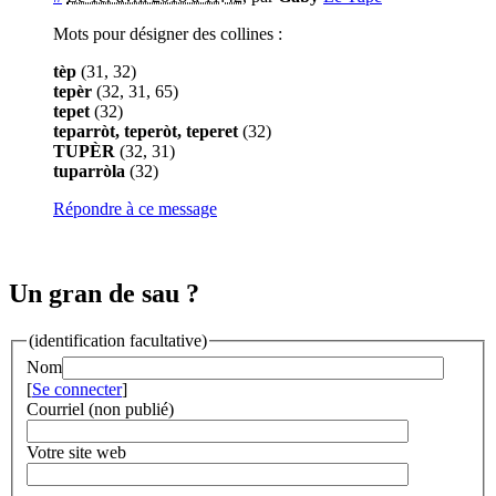
Mots pour désigner des collines :
tèp
(31, 32)
tepèr
(32, 31, 65)
tepet
(32)
teparròt, teperòt, teperet
(32)
TUPÈR
(32, 31)
tuparròla
(32)
Répondre à ce message
Un gran de sau ?
(identification facultative)
Nom
[
Se connecter
]
Courriel (non publié)
Votre site web