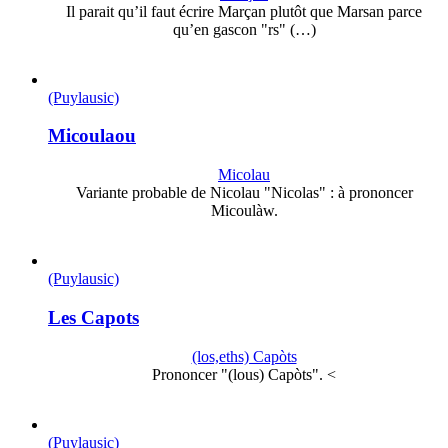
Il parait qu’il faut écrire Marçan plutôt que Marsan parce
qu’en gascon "rs" (…)
(Puylausic)
Micoulaou
Micolau
Variante probable de Nicolau "Nicolas" : à prononcer
Micoulàw.
(Puylausic)
Les Capots
(los,eths) Capòts
Prononcer "(lous) Capòts". <
(Puylausic)