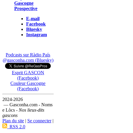
Gascogne
Prospective
E-mail
Facebook
Bluesky
Instagram
Podcasts sur Ràdio País
@gasconha.com (Bluesky)
Esprit GASCON
(Facebook)
Couleur Gascogne
(Facebook)
2024-2026
— Gasconha.com - Noms
e Lòcs -
Nos lieux-dits
gascons
Plan du site
|
Se connecter
|
RSS 2.0