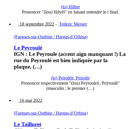
(lo) Hilhet
Prononcer "(lou) Hilyét" en faisant entendre le t final.
18 septembre 2022
-
Tederic Merger
(Fargues-sur-Ourbise / Hargas-d’Orbisa)
Le Peyroulé
IGN : Le Peyroule (accent aigu manquant !) La
rue du Peyroulé est bien indiquée par la
plaque, (…)
(lo) Peirolèir, Peirolèr
Prononcer respectivement "(lou) Peÿrouleÿ, Peÿroulè"
(masculin ; le premier (…)
16 mai 2022
(Fargues-sur-Ourbise / Hargas-d’Orbisa)
Le Tailluret