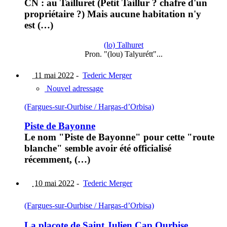
CN : au Tailluret (Petit Taillur ? chafre d'un
propriétaire ?) Mais aucune habitation n'y
est (…)
(lo) Talhuret
Pron. "(lou) Talyurétt"...
11 mai 2022
-
Tederic Merger
Nouvel adressage
(Fargues-sur-Ourbise / Hargas-d’Orbisa)
Piste de Bayonne
Le nom "Piste de Bayonne" pour cette "route
blanche" semble avoir été officialisé
récemment, (…)
10 mai 2022
-
Tederic Merger
(Fargues-sur-Ourbise / Hargas-d’Orbisa)
La plaçote de Saint Julien Cap Ourbise