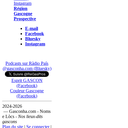
Région
Gascogne
Prospective
E-mail
Facebook
Bluesky
Instagram
Podcasts sur Ràdio País
@gasconha.com (Bluesky)
Esprit GASCON
(Facebook)
Couleur Gascogne
(Facebook)
2024-2026
— Gasconha.com - Noms
e Lòcs -
Nos lieux-dits
gascons
Plan du site
|
Se connecter
|