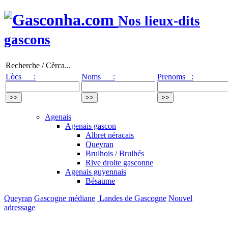
Nos lieux-dits
gascons
Recherche / Cèrca...
Lòcs :
Noms :
Prenoms :
Agenais
Agenais gascon
Albret néracais
Queyran
Brulhois / Brulhés
Rive droite gasconne
Agenais guyennais
Bésaume
Queyran
Gascogne médiane
Landes de Gascogne
Nouvel
adressage