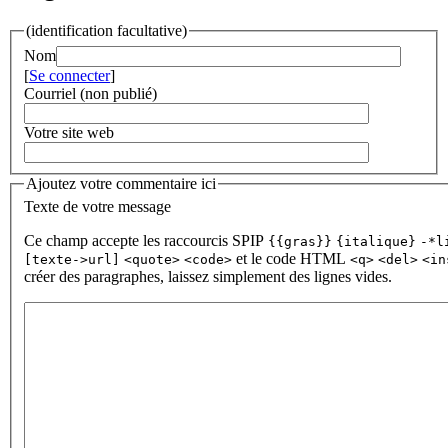
(identification facultative)
Nom
[
Se connecter
]
Courriel (non publié)
Votre site web
Ajoutez votre commentaire ici
Texte de votre message
Ce champ accepte les raccourcis SPIP
{{gras}}
{italique}
-*l
et le code HTML
[texte->url]
<quote>
<code>
<q>
<del>
<in
créer des paragraphes, laissez simplement des lignes vides.